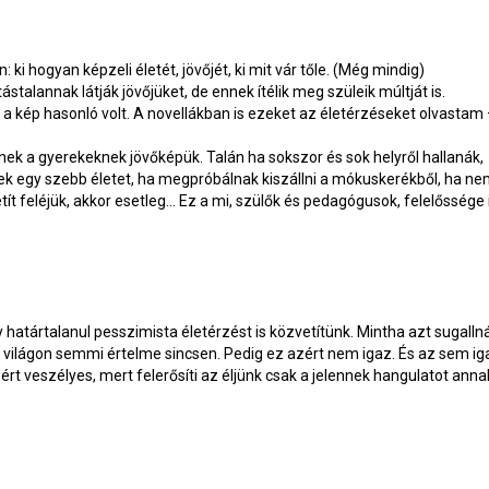
i hogyan képzeli életét, jövőjét, ki mit vár tőle. (Még mindig)
stalannak látják jövőjüket, de ennek ítélik meg szüleik múltját is.
és a kép hasonló volt. A novellákban is ezeket az életérzéseket olvastam
k a gyerekeknek jövőképük. Talán ha sokszor és sok helyről hallanák,
nek egy szebb életet, ha megpróbálnak kiszállni a mókuskerékből, ha n
ít feléjük, akkor esetleg… Ez a mi, szülők és pedagógusok, felelőssége i
atártalanul pesszimista életérzést is közvetítünk. Mintha azt sugalln
 világon semmi értelme sincsen. Pedig ez azért nem igaz. És az sem ig
zért veszélyes, mert felerősíti az éljünk csak a jelennek hangulatot anna