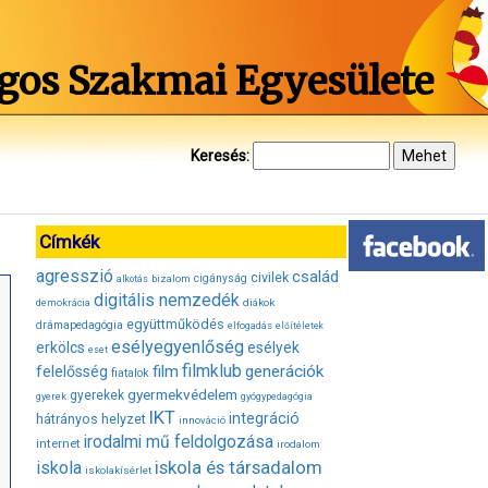
gos Szakmai Egyesülete
Keresés:
Címkék
agresszió
család
civilek
bizalom
cigányság
alkotás
digitális nemzedék
diákok
demokrácia
együttműködés
drámapedagógia
elfogadás
előítéletek
esélyegyenlőség
erkölcs
esélyek
eset
filmklub
film
generációk
felelősség
fiatalok
gyermekvédelem
gyerekek
gyerek
gyógypedagógia
IKT
integráció
hátrányos helyzet
innováció
irodalmi mű feldolgozása
internet
irodalom
iskola és társadalom
iskola
iskolakísérlet