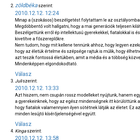
zöldbéka
szerint:
2010.12.12. 12:24
Minap a (szokásos) beszélgetést folytattam le az osztályomban: k
Megdöbbentő volt hallgatni, hogy a mai generációk teljesen kilátá
Beszélgettünk erről ép intellektusú gyerekekkel, fiatalokkal is 
kivetítve a főszereplőkre.
Nem tudom, hogy mit kellene tennünk ahhoz, hogy legyen ezekne
hogy az életük értelme és szépsége rajtuk is múlik, hogy élhet
azt teszik fontossá életükben, amit a média és a többség közvet
Mindenképpen elgondokodtató.
Válasz
Juli
szerint:
2010.12.12. 13:33
Azt hiszem, nem csupán rossz modelleket nyújtunk, hanem egy h
a gyerekeinknek, hogy az egész mindenségnek itt körülöttünk a
hogy fiatalok valamennyien ilyen sötétnek látják az életet. Ez a
minden lesújtó kísérőjelenségével együtt.
Válasz
Kinga
szerint:
2010.12.12. 13:58