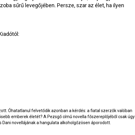
 szoba sűrű levegőjében. Persze, szar az élet, ha ilyen
iadótól:
zott. Óhatatlanul felvetődik azonban a kérdés: a fiatal szerzők valóban
idősebb emberek életét? A Pezsgő című novella főszereplőjéből csak úgy
es Dani novellájának a hangulata alkoholgőzösen áporodott.