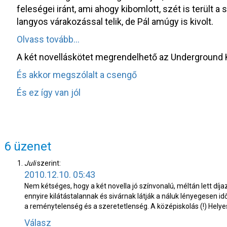
feleségei iránt, ami ahogy kibomlott, szét is terült a
langyos várakozással telik, de Pál amúgy is kivolt.
Olvass tovább…
A két novelláskötet megrendelhető az Underground K
És akkor megszólalt a csengő
És ez így van jól
6 üzenet
Juli
szerint:
2010.12.10. 05:43
Nem kétséges, hogy a két novella jó színvonalú, méltán lett díja
ennyire kilátástalannak és sivárnak látják a náluk lényegesen 
a reménytelenség és a szeretetlenség. A középiskolás (!) Hely
Válasz