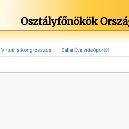
Osztályfőnökök Orszá
Virtuális Kongresszus
Sallai Éva videóportál