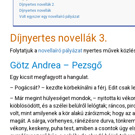
Díjnyertes novellák 2.
Díjnyertes novellák
Volt egyszer egy novellaíró pályázat
Díjnyertes novellák 3.
Folytatjuk a
novellaíró pályázat
nyertes művek közlés
Götz Andrea – Pezsgő
Egy kicsit megfagyott a hangulat.
– Pogácsát? – kezdte körbekínálni a férj. Edit csak le
– Már megint hülyeséget mondok, – nyitotta ki vékon
kiöblösödött, és a szélei belülről lelógtak; ráncos, pir
volt, mint amilyenek a kör alakú záróizmok; hogy az 
magát. A sárga, vörhenyes, ránézésre durva, tönkreme
vékony, keskeny, puha test, amiben a csontok úgy el