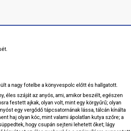
ét.
ült a nagy fotelbe a könyvespolc előtt és hallgatott.
y, éles száját az anyós, ami, amikor beszélt, egészen
osra festett ajkak, olyan volt, mint egy körgyűrű; olyan
anyóst egy vergődő tápcsatornának lássa, tálcán kínálta
nt haj olyan kóc, mint valami ápolatlan kutya szőre; a
süppedtek, hogy csupán sejteni lehetett őket; lágy