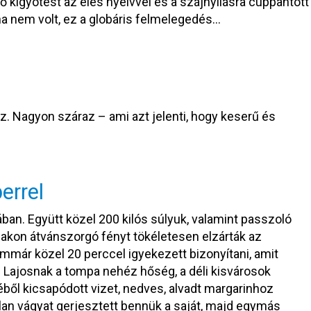
gő kígyótest az éles nyelvvel és a szájnyílásra cuppantott
ha nem volt, ez a globáris felmelegedés…
áraz. Nagyon száraz – ami azt jelenti, hogy keserű és
errel
bában. Együtt közel 200 kilós súlyuk, valamint passzoló
lakon átvánszorgó fényt tökéletesen elzárták az
immár közel 20 perccel igyekezett bizonyítani, amit
 Lajosnak a tompa nehéz hőség, a déli kisvárosok
éből kicsapódott vizet, nedves, alvadt margarinhoz
atlan vágyat gerjesztett bennük a saját, majd egymás