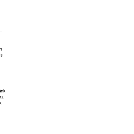
 –
em
s.
ánk
az,
k