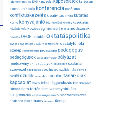
kapcsolatok
jövő
kapcsolat
karácsony
jelenismeret
jog
konferencia
kommunikáció
konfliktus
konfliktuskezelés
kutatás
kreativitás
kritika
könyvajánló
közoktatás
könyv
köznevelési törvény
módszerek
közösség
középiskola
motiváció
média
oktatáspolitika
OFOE
oktatás
nevelés
osztályfőnöki
osztály
olvasás
olvasónapló
osztályfőnök
pedagógus
szerep
pedagógia
osztálykirándulás
pályázat
pedagógusok
pályaorientáció
rendezvény
szabályok
szakmai
SNI
szakképzés
szervezet
szegénység
szolidaritás
szegregáció
színház
tanár-diák
szülők
tanulás
szülő
taneszköz
kapcsolat
tehetséggondozás
továbbképzés
tanárok
társadalom
történelem
verseny
virtuális
kongresszus
visszaemlékezés
virtuális kongresszus 22
ünnep
óraterv
általános iskola
önismeret