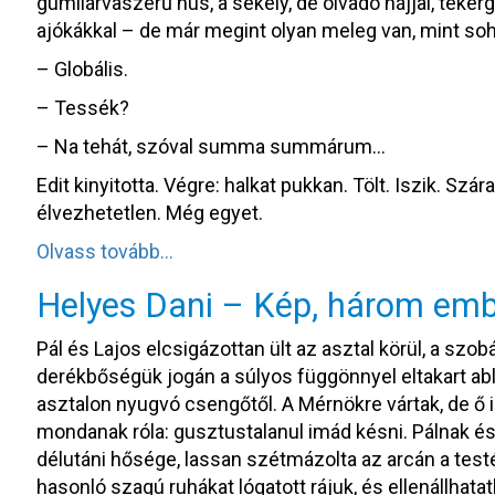
gumilárvaszerű hús, a sekély, de olvadó hájjal, teker
ajókákkal – de már megint olyan meleg van, mint so
– Globális.
– Tessék?
– Na tehát, szóval summa summárum…
Edit kinyitotta. Végre: halkat pukkan. Tölt. Iszik. Sz
élvezhetetlen. Még egyet.
Olvass tovább…
Helyes Dani – Kép, három emb
Pál és Lajos elcsigázottan ült az asztal körül, a szo
derékbőségük jogán a súlyos függönnyel eltakart ab
asztalon nyugvó csengőtől. A Mérnökre vártak, de ő 
mondanak róla: gusztustalanul imád késni. Pálnak és
délutáni hősége, lassan szétmázolta az arcán a test
hasonló szagú ruhákat lógatott rájuk, és ellenállhat