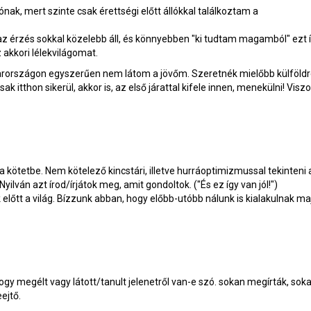
nak, mert szinte csak érettségi előtt állókkal találkoztam a
érzés sokkal közelebb áll, és könnyebben "ki tudtam magamból" ezt ír
akkori lélekvilágomat.
gyarországon egyszerűen nem látom a jövőm. Szeretnék mielőbb külföld
itthon sikerül, akkor is, az első járattal kifele innen, menekülni! Visz
a kötetbe. Nem kötelező kincstári, illetve hurráoptimizmussal tekinteni 
yilván azt írod/írjátok meg, amit gondoltok. ("És ez így van jól!")
k előtt a világ. Bízzunk abban, hogy előbb-utóbb nálunk is kialakulnak ma
 megélt vagy látott/tanult jelenetről van-e szó. sokan megírták, sok
ejtő.