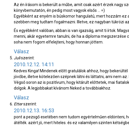
Az én írásom is bekerült a műbe, amit csak azért érzek nagy szó
könyvbemutatón, én pedig most vagyok elsős … =)
Egyébként az enyém is búskomor hangulatú, mert hozzám ez az 
szebben meg tudtam fogalmazni. Illetve, ez nagyban tükrözi az 
És egyébként valóban, abban is van igazság, amit ti írtok. Ma
menni, akár egyetemre tanulni, de ha a diploma megszerzése csak 
soha nem fogom elfelejteni, hogy honnan jöttem.
Válasz
Juli
szerint:
2010.12.12. 14:11
Kedves Kinga! Mindenek előtt gratulálok ahhoz, hogy bekerültél 
jövőbe, illetve kötelezően szépnek látni és láttatni, ami nem az. N
Végső soron az is pozitívum, hogy kitárult előttetek, mai fiatalo
dolgok. A legjobbakat kívánom Neked a továbbiakhoz.
Válasz
Etter
szerint:
2010.12.13. 16:53
pont a pezsgő esetében nem tudom egyértelműen eldönteni, hogy
átélték. azért jó, mert hiteles. és ez valamilyen szinten kétségbe