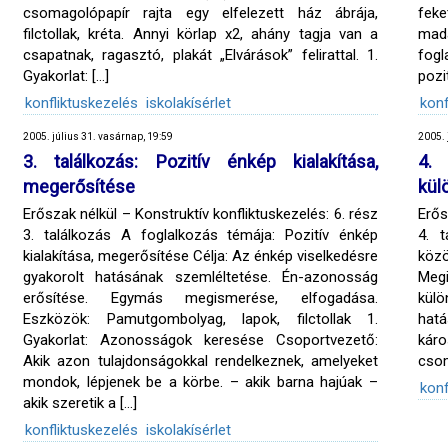
csomagolópapír rajta egy elfelezett ház ábrája,
fek
filctollak, kréta. Annyi körlap x2, ahány tagja van a
madá
csapatnak, ragasztó, plakát „Elvárások” felirattal. 1.
fogl
Gyakorlat: […]
pozi
konfliktuskezelés
iskolakísérlet
konf
2005. július 31. vasárnap, 19:59
2005. 
3. találkozás: Pozitív énkép kialakítása,
4.
megerősítése
kül
Erőszak nélkül – Konstruktív konfliktuskezelés: 6. rész
Erős
3. találkozás A foglalkozás témája: Pozitív énkép
4. 
kialakítása, megerősítése Célja: Az énkép viselkedésre
közö
gyakorolt hatásának szemléltetése. Én-azonosság
Meg
erősítése. Egymás megismerése, elfogadása.
külö
Eszközök: Pamutgombolyag, lapok, filctollak 1.
hatá
Gyakorlat: Azonosságok keresése Csoportvezető:
káro
Akik azon tulajdonságokkal rendelkeznek, amelyeket
csom
mondok, lépjenek be a körbe. – akik barna hajúak –
konf
akik szeretik a […]
konfliktuskezelés
iskolakísérlet