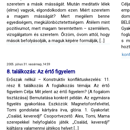
szeretem a másik másságát. Miután meditatív lélek
Cél
(elme) vagyok, elgondolkodom ezen. Miért szeretem
emp
a magam másságát? Mert megélem benne
dom
egyediségem, megkülönböztetettségem. Átélem mint
BEL
pozitívumot, mert magam teremtettem – szemlélem,
Gya
vizsgálgatom és szeretem. Őrzöm, óvom attól, hogy
fogl
mások befolyásolják, a maguk képére formálják, […]
s ma
hozt
konf
2005. július 31. vasárnap, 14:59
8. találkozás: Az értő figyelem
Erőszak nélkül – Konstruktív konfliktuskezelés: 11.
rész 8. találkozás A foglalkozás témája: Az értő
figyelem Célja: Mit jelent az értő figyelem? (A fogalom
tisztázása) Bemutatása konkrét példán. Az egymásra
figyelés gyakorlása. Eszközök: Magnetofonfelvétel,
Tomi gondolatai kártyára írva, glória. 1. Gyakorlat:
„Család, keveredj!” Csoportvezető: Alex, Tomi, Mama
szerepekkel helyfoglalós játék. „Család, keveredj!”
kiáltásra valamennyi játékos helyet […]