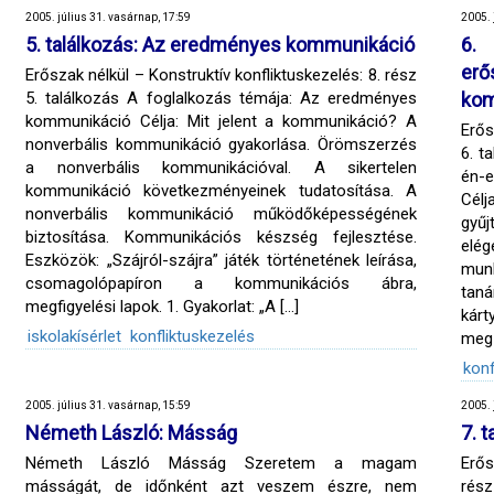
2005. július 31. vasárnap, 17:59
2005. 
5. találkozás: Az eredményes kommunikáció
6. 
er
Erőszak nélkül – Konstruktív konfliktuskezelés: 8. rész
5. találkozás A foglalkozás témája: Az eredményes
kom
kommunikáció Célja: Mit jelent a kommunikáció? A
Erős
nonverbális kommunikáció gyakorlása. Örömszerzés
6. t
a nonverbális kommunikációval. A sikertelen
én-
kommunikáció következményeinek tudatosítása. A
Célj
nonverbális kommunikáció működőképességének
gyű
biztosítása. Kommunikációs készség fejlesztése.
elé
Eszközök: „Szájról-szájra” játék történetének leírása,
munk
csomagolópapíron a kommunikációs ábra,
taná
megfigyelési lapok. 1. Gyakorlat: „A […]
kár
iskolakísérlet
konfliktuskezelés
meg!
konf
2005. július 31. vasárnap, 15:59
2005. 
Németh László: Másság
7. 
Németh László Másság Szeretem a magam
Erős
másságát, de időnként azt veszem észre, nem
rész