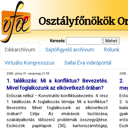
Osztályfőnökök O
Keresés:
Cikkarchívum
Sajtófigyelő archívum
Rólunk
Virtuális Kongresszus
Sallai Éva videóportál
2005. július 31. vasárnap, 21:59
2005. 
1. találkozás: Mi a konfliktus? Bevezetés.
2. 
Mivel foglalkozunk az elkövetkező órában?
meg
Erőszak nélkül – Konstruktív konfliktuskezelés: 4. rész
Erős
1. találkozás A foglalkozás témája: Mi a konfliktus?
2. t
Bevezetés. Mivel foglalkozunk az elkövetkező
kial
órában? Célja: Az elvárások tisztázása,
gya
szabályalkotás. Időszerű problémák összegyűjtése.
erő
Eszközök: papírlapok (30), kartonszámítógép,
Eszk