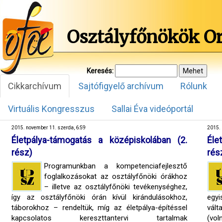
Osztályfőnökök O
Keresés:
Cikkarchívum
Sajtófigyelő archívum
Rólunk
Virtuális Kongresszus
Sallai Éva videóportál
2015. november 11. szerda, 6:59
2015. 
Életpálya-támogatás a középiskolában (2.
Éle
rész)
rés
Programunkban a kompetenciafejlesztő
foglalkozásokat az osztályfőnöki órákhoz
– illetve az osztályfőnöki tevékenységhez,
így az osztályfőnöki órán kívül kirándulásokhoz,
egyi
táborokhoz – rendeltük, míg az életpálya-építéssel
vált
kapcsolatos kereszttantervi tartalmak
(vol