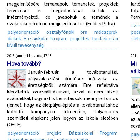
megjelenítésére témanapok, témahetek, projektek
tar
tervezését és megvalósítását kértük az
foly
intézményektől, de javasoltuk a témának a
Petr
szakórákon történő megjelenítését is. (Földes Petra)
szem
pályaorientáció
osztályfőnöki óra
módszerek
ped
diákok
Bázisiskolai Program
projektek
tanítási órán
élet
kívüli tevékenység
2015. január 14. szerda, 17:48
2014. 
Hova tovább?
Mi 
vál
Január-február a továbbtanulási,
pályaválasztási döntések időszaka az
érettségizők számára. Erre reflektálva
készítettük összeállításunkat, azzal a nem titkolt
szándékkal, hogy azt is bemutassuk: mennyire fontos
"vál
(lenne), hogy az életpálya-építés a továbbtanuláshoz
elle
köthető kampányon túlmenően, folyamatos
– vá
szemléleti alapként jelen legyen az iskola életében
ez a
(OFOE).
egyá
pályaorientáció
projekt
Bázisiskolai Program
pály
kompetenciafejlesztés
életpálya-építés