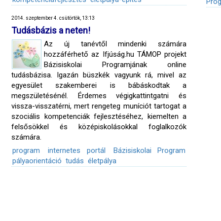
Pro
2014. szeptember 4. csütörtök, 13:13
Tudásbázis a neten!
Az új tanévtől mindenki számára
hozzáférhető az Ifjúság.hu TÁMOP projekt
Bázisiskolai Programjának online
tudásbázisa. Igazán büszkék vagyunk rá, mivel az
egyesület szakemberei is bábáskodtak a
megszületésénél. Érdemes végigkattintgatni és
vissza-visszatérni, mert rengeteg muníciót tartogat a
szociális kompetenciák fejlesztéséhez, kiemelten a
felsősökkel és középiskolásokkal foglalkozók
számára.
program
internetes portál
Bázisiskolai Program
pályaorientáció
tudás
életpálya