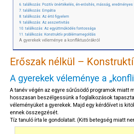
6. találkozás: Pozitív önértékelés, én-erősítés, másság, eredménye
7. találkozás: Empátia
8. találkozás: Az értő figyelem
9. találkozás: Az asszertivitás
10. találkozás: Az együttműködés fontossága
11. találkozás: Konstruktív problémamegoldás
A gyerekek véleménye a konfliktusórákról
Erőszak nélkül – Konstruktí
A gyerekek véleménye a „konfli
A tanév végén az egyre sűrűsödő programok miatt má
hosszasan beszélgessünk a foglalkozások tapasztalat
véleményüket a gyerekek. Majd egy kérdőívet is kitö
ennek összegzését.
Tíz tanuló írta le gondolatait. (Kitti betegség miatt ne