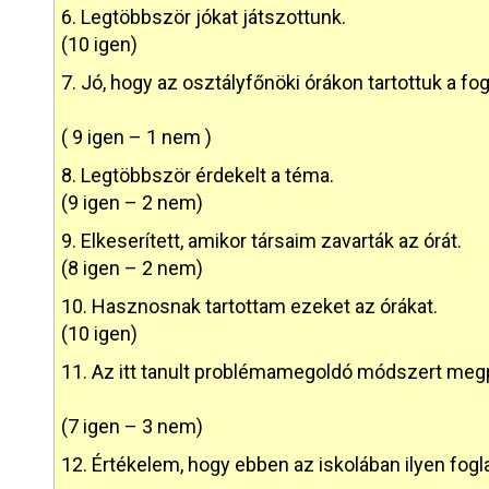
6. Legtöbbször jókat játszottunk.
(10 igen)
7. Jó, hogy az osztályfőnöki órákon tartottuk a fo
( 9 igen – 1 nem )
8. Legtöbbször érdekelt a téma.
(9 igen – 2 nem)
9. Elkeserített, amikor társaim zavarták az órát.
(8 igen – 2 nem)
10. Hasznosnak tartottam ezeket az órákat.
(10 igen)
11. Az itt tanult problémamegoldó módszert meg
(7 igen – 3 nem)
12. Értékelem, hogy ebben az iskolában ilyen fog