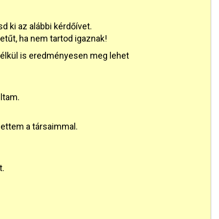
 ki az alábbi kérdőívet.
” betűt, ha nem tartod igaznak!
nélkül is eredményesen meg lehet
ltam.
hettem a társaimmal.
t.