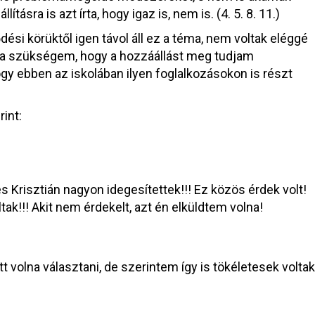
tásra is azt írta, hogy igaz is, nem is. (4. 5. 8. 11.)
si körüktől igen távol áll ez a téma, nem voltak eléggé
olna szükségem, hogy a hozzáállást meg tudjam
hogy ebben az iskolában ilyen foglalkozásokon is részt
int:
Krisztián nagyon idegesítettek!!! Ez közös érdek volt!
k!!! Akit nem érdekelt, azt én elküldtem volna!
t volna választani, de szerintem így is tökéletesek voltak