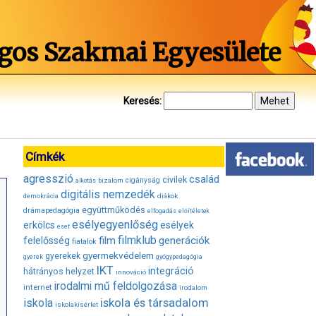
gos Szakmai Egyesülete
Keresés:
Címkék
agresszió
család
civilek
bizalom
cigányság
alkotás
digitális nemzedék
diákok
demokrácia
együttműködés
drámapedagógia
elfogadás
előítéletek
esélyegyenlőség
erkölcs
esélyek
eset
filmklub
film
generációk
felelősség
fiatalok
gyermekvédelem
gyerekek
gyerek
gyógypedagógia
IKT
integráció
hátrányos helyzet
innováció
irodalmi mű feldolgozása
internet
irodalom
iskola és társadalom
iskola
iskolakísérlet