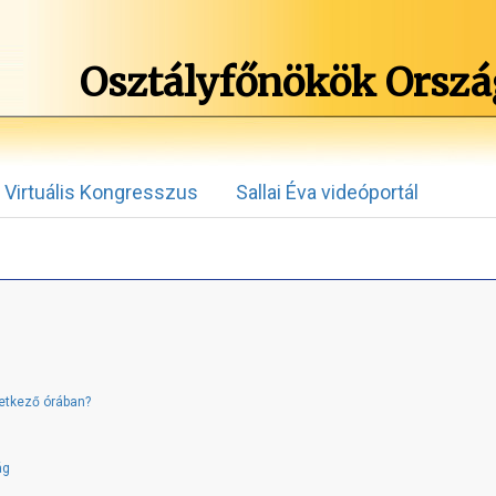
Osztályfőnökök Orszá
Virtuális Kongresszus
Sallai Éva videóportál
vetkező órában?
ág