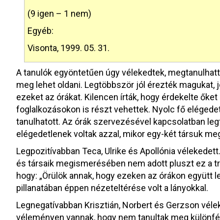
(9 igen – 1 nem)
Egyéb:
Visonta, 1999. 05. 31.
A tanulók egyöntetűen úgy vélekedtek, megtanulhat
meg lehet oldani. Legtöbbször jól érezték magukat, j
ezeket az órákat. Kilencen írták, hogy érdekelte őket 
foglalkozásokon is részt vehettek. Nyolc fő eléged
tanulhatott. Az órák szervezésével kapcsolatban leg
elégedetlenek voltak azzal, mikor egy-két társuk me
Legpozitívabban Teca, Ulrike és Apollónia vélekedet
és társaik megismerésében nem adott pluszt ez a trén
hogy: „Örülök annak, hogy ezeken az órákon együtt l
pillanatában éppen nézeteltérése volt a lányokkal.
Legnegatívabban Krisztián, Norbert és Gerzson véleke
véleményen vannak, hogy nem tanultak meg különfé