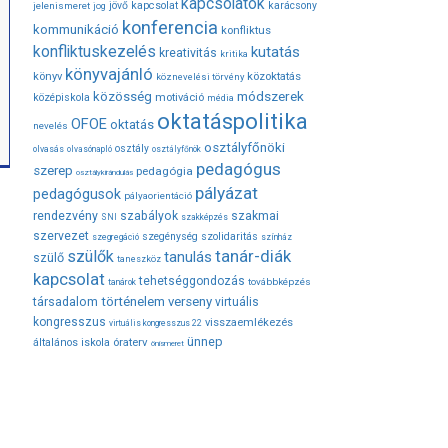
kapcsolatok
jövő
kapcsolat
karácsony
jelenismeret
jog
konferencia
kommunikáció
konfliktus
konfliktuskezelés
kutatás
kreativitás
kritika
könyvajánló
közoktatás
könyv
köznevelési törvény
módszerek
közösség
középiskola
motiváció
média
oktatáspolitika
OFOE
oktatás
nevelés
osztályfőnöki
osztály
olvasás
olvasónapló
osztályfőnök
pedagógus
szerep
pedagógia
osztálykirándulás
pályázat
pedagógusok
pályaorientáció
rendezvény
szabályok
szakmai
SNI
szakképzés
szervezet
szegénység
szolidaritás
szegregáció
színház
tanár-diák
szülők
tanulás
szülő
taneszköz
kapcsolat
tehetséggondozás
továbbképzés
tanárok
társadalom
történelem
verseny
virtuális
kongresszus
visszaemlékezés
virtuális kongresszus 22
ünnep
óraterv
általános iskola
önismeret