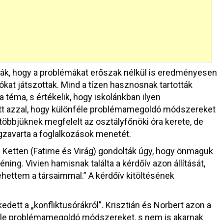
ták, hogy a problémákat erőszak nélkül is eredményesen
ókat játszottak. Mind a tízen hasznosnak tartották
a téma, s értékelik, hogy iskolánkban ilyen
ett azzal, hogy különféle problémamegoldó módszereket
többjüknek megfelelt az osztályfőnöki óra kerete, de
gzavarta a foglalkozások menetét.
t. Ketten (Fatime és Virág) gondolták úgy, hogy önmaguk
ing. Vivien hamisnak találta a kérdőív azon állítását,
ehettem a társaimmal.” A kérdőív kitöltésének
dett a „konfliktusórákról”. Krisztián és Norbert azon a
le problémamegoldó módszereket, s nem is akarnak