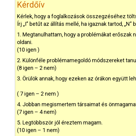
Kérdőív
Kérlek, hogy a foglalkozások összegzéséhez töltsd
Írj „I” betűt az állítás mellé, ha igaznak tartod, „N
1. Megtanulhattam, hogy a problémákat erőszak 
oldani.
(10 igen )
2. Különféle problémamegoldó módszereket tanu
(8 igen – 2 nem)
3. Örülök annak, hogy ezeken az órákon együtt le
( 7 igen – 2 nem )
4. Jobban megismertem társaimat és önmagama
(7 igen – 4 nem)
5. Legtöbbször jól éreztem magam.
(10 igen – 1 nem)