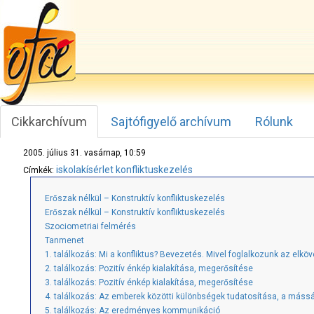
Cikkarchívum
Sajtófigyelő archívum
Rólunk
2005. július 31. vasárnap, 10:59
iskolakísérlet
konfliktuskezelés
Címkék:
Erőszak nélkül – Konstruktív konfliktuskezelés
Erőszak nélkül – Konstruktív konfliktuskezelés
Szociometriai felmérés
Tanmenet
1. találkozás: Mi a konfliktus? Bevezetés. Mivel foglalkozunk az elkö
2. találkozás: Pozitív énkép kialakítása, megerősítése
3. találkozás: Pozitív énkép kialakítása, megerősítése
4. találkozás: Az emberek közötti különbségek tudatosítása, a máss
5. találkozás: Az eredményes kommunikáció