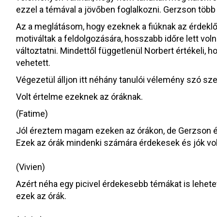
ezzel a témával a jövőben foglalkozni. Gerzson több állí
Az a meglátásom, hogy ezeknek a fiúknak az érdeklődé
motiváltak a feldolgozására, hosszabb időre lett v
változtatni. Mindettől függetlenül Norbert értékeli, 
vehetett.
Végezetül álljon itt néhány tanulói vélemény szó szer
Volt értelme ezeknek az óráknak.
(Fatime)
Jól éreztem magam ezeken az órákon, de Gerzson és 
Ezek az órák mindenki számára érdekesek és jók volta
(Vivien)
Azért néha egy picivel érdekesebb témákat is lehetet
ezek az órák.