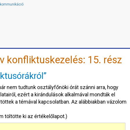
s kommunikáció
v konfliktuskezelés: 15. rész
ktusórákról”
r nem tudtunk osztályfőnöki órát szánni arra, hogy
airól, ezért a kirándulások alkalmával mondták el
ltöttek a témával kapcsolatban. Az alábbiakban vázolom
m töltötte ki az értékelőlapot.)