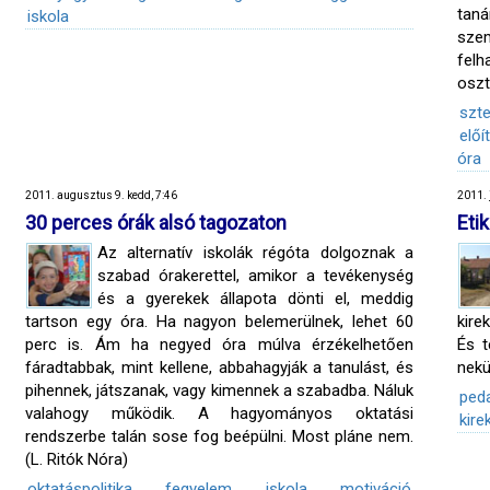
tan
iskola
sze
felh
oszt
szte
előí
óra
2011. augusztus 9. kedd, 7:46
2011. 
30 perces órák alsó tagozaton
Eti
Az alternatív iskolák régóta dolgoznak a
szabad órakerettel, amikor a tevékenység
és a gyerekek állapota dönti el, meddig
tartson egy óra. Ha nagyon belemerülnek, lehet 60
kire
perc is. Ám ha negyed óra múlva érzékelhetően
És t
fáradtabbak, mint kellene, abbahagyják a tanulást, és
nekü
pihennek, játszanak, vagy kimennek a szabadba. Náluk
ped
valahogy működik. A hagyományos oktatási
kire
rendszerbe talán sose fog beépülni. Most pláne nem.
(L. Ritók Nóra)
oktatáspolitika
fegyelem
iskola
motiváció