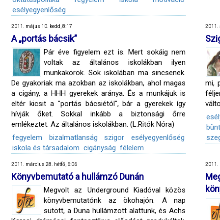
esélyegyenlőség
2011. május 10. kedd, 8:17
2011. 
A „portás bácsik”
Szi
Pár éve figyelem ezt is. Mert sokáig nem
voltak az általános iskolákban ilyen
munkakörök. Sok iskolában ma sincsenek.
De gyakoriak ma azokban az iskolákban, ahol magas
mi, 
a cigány, a HHH gyerekek aránya. És a munkájuk is
félj
eltér kicsit a "portás bácsiétól", bár a gyerekek így
vált
hívják őket. Sokkal inkább a biztonsági őrre
esé
emlékeztet. Az általános iskolákban. (L.Ritók Nóra)
bün
fegyelem
bizalmatlanság
szigor
esélyegyenlőség
sze
iskola és társadalom
cigányság
félelem
2011. március 28. hétfő, 6:06
2011. 
Könyvbemutató a hullámzó Dunán
Meg
kön
Megvolt az Underground Kiadóval közös
könyvbemutatónk az ökohajón. A nap
sütött, a Duna hullámzott alattunk, és Achs