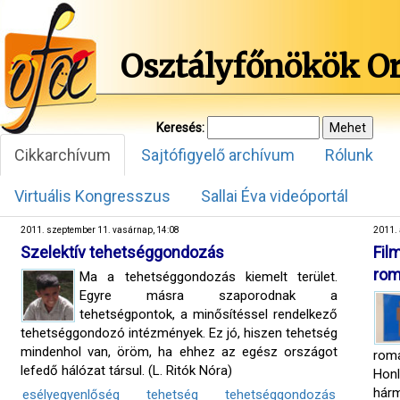
Osztályfőnökök O
Keresés:
Cikkarchívum
Sajtófigyelő archívum
Rólunk
Virtuális Kongresszus
Sallai Éva videóportál
2011. szeptember 11. vasárnap, 14:08
2011. 
Szelektív tehetséggondozás
Fi
rom
Ma a tehetséggondozás kiemelt terület.
Egyre másra szaporodnak a
tehetségpontok, a minősítéssel rendelkező
tehetséggondozó intézmények. Ez jó, hiszen tehetség
mindenhol van, öröm, ha ehhez az egész országot
rom
lefedő hálózat társul. (L. Ritók Nóra)
Hon
hár
esélyegyenlőség
tehetség
tehetséggondozás