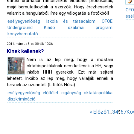
Karcsi drámásai fantasztikus előadást produkáltak,
majd bemutatkoztak a szerzők. Hogy érezhessetek
OFO
valamit a hangulatból, íme egy válogatás a fotókból!
esé
esélyegyenlőség
iskola és társadalom
OFOE
Underground Kiadó
szakmai program
könyvbemutató
2011. március 3. csütörtök, 10:36
Kinek kellenek?
Nem is az lep meg, hogy a mostani
oktatáspolitikának nem kellenek a HH, vagy
inkább HHH gyerekek. Ezt már sejteni
lehetett. Inkább az lep meg, hogy vállalják ennek a
tervnek az üzenetét. (L Ritók Nóra)
esélyegyenlőség
előítélet
cigányság
oktatáspolitika
diszkrimináció
« Előző
1
3
4
6
7
Kö
…
5