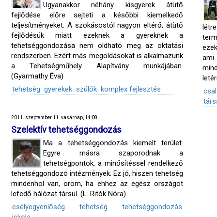
Ugyanakkor néhány kisgyerek átütő
fejlődése előre sejteti a későbbi kiemelkedő
teljesítményeket. A szokásostól nagyon eltérő, átütő
lét
fejlődésük miatt ezeknek a gyereknek a
term
tehetséggondozása nem oldható meg az oktatási
ezek
rendszerben. Ezért más megoldásokat is alkalmazunk
ami
a Tehetségműhely Alapítvány munkájában.
min
(Gyarmathy Éva)
leté
tehetség
gyerekek
szülők
komplex fejlesztés
csa
tár
2011. szeptember 11. vasárnap, 14:08
Szelektív tehetséggondozás
Ma a tehetséggondozás kiemelt terület.
Egyre másra szaporodnak a
tehetségpontok, a minősítéssel rendelkező
tehetséggondozó intézmények. Ez jó, hiszen tehetség
mindenhol van, öröm, ha ehhez az egész országot
lefedő hálózat társul. (L. Ritók Nóra)
esélyegyenlőség
tehetség
tehetséggondozás