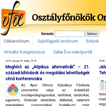
Osztályfőnökök O
Keresés:
Cikkarchívum
Sajtófigyelő archívum
Rólunk
Virtuális Kongresszus
Sallai Éva videóportál
2019. január 29. kedd, 19:14
2018. 
Meghívó az „Atipikus alternatívák” – 21.
Jel
századi kihívások és megoldási lehetőségek
Teh
című konferenciára
Az Apor Vilmos Katolikus Főiskola
szeretettel várja az érdeklődő
fels
óvodapedagógusokat, tanítókat, tanárokat,
mia
egyetemi, főiskolai oktatókat, diákokat, valamint
vég
gyerekekkel, csoportokkal foglalkozó más