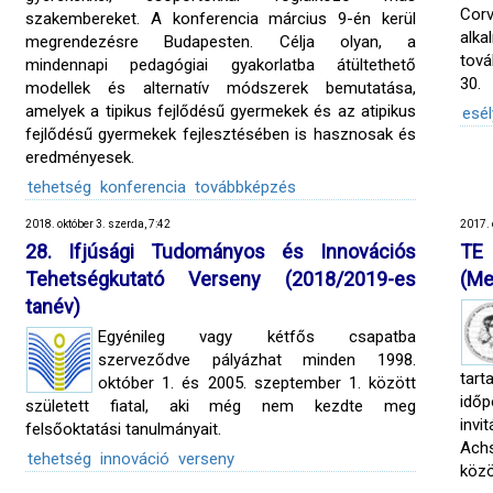
Cor
szakembereket. A konferencia március 9-én kerül
alka
megrendezésre Budapesten. Célja olyan, a
tová
mindennapi pedagógiai gyakorlatba átültethető
30.
modellek és alternatív módszerek bemutatása,
amelyek a tipikus fejlődésű gyermekek és az atipikus
esé
fejlődésű gyermekek fejlesztésében is hasznosak és
eredményesek.
tehetség
konferencia
továbbképzés
2018. október 3. szerda, 7:42
2017. 
28. Ifjúsági Tudományos és Innovációs
TE 
Tehetségkutató Verseny (2018/2019-es
(Me
tanév)
Egyénileg vagy kétfős csapatba
szerveződve pályázhat minden 1998.
tart
október 1. és 2005. szeptember 1. között
időp
született fiatal, aki még nem kezdte meg
invi
felsőoktatási tanulmányait.
Achs
tehetség
innováció
verseny
közö