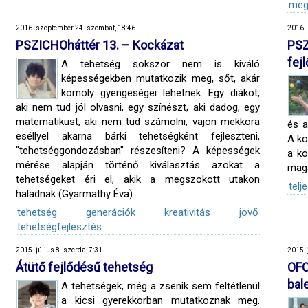
meg
2016. szeptember 24. szombat, 18:46
2016. 
PSZICHOháttér 13. – Kockázat
PSZ
fej
A tehetség sokszor nem is kiváló
képességekben mutatkozik meg, sőt, akár
komoly gyengeségei lehetnek. Egy diákot,
aki nem tud jól olvasni, egy színészt, aki dadog, egy
matematikust, aki nem tud számolni, vajon mekkora
és a
eséllyel akarna bárki tehetségként fejleszteni,
A ko
"tehetséggondozásban" részesíteni? A képességek
a ko
mérése alapján történő kiválasztás azokat a
maga
tehetségeket éri el, akik a megszokott utakon
telj
haladnak (Gyarmathy Éva).
tehetség
generációk
kreativitás
jövő
tehetségfejlesztés
2015. július 8. szerda, 7:31
2015. 
Átütő fejlődésű tehetség
OFO
bal
A tehetségek, még a zsenik sem feltétlenül
a kicsi gyerekkorban mutatkoznak meg.