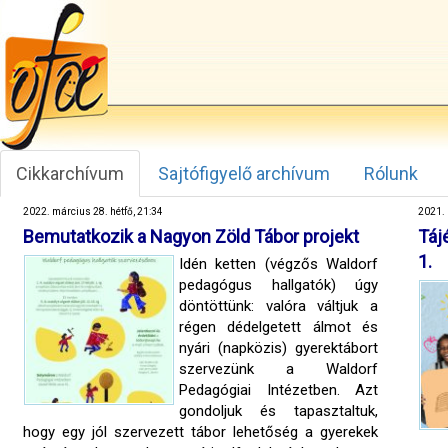
Cikkarchívum
Sajtófigyelő archívum
Rólunk
2022. március 28. hétfő, 21:34
2021. 
Bemutatkozik a Nagyon Zöld Tábor projekt
Táj
1.
Idén ketten (végzős Waldorf
pedagógus hallgatók) úgy
döntöttünk: valóra váltjuk a
régen dédelgetett álmot és
nyári (napközis) gyerektábort
szervezünk a Waldorf
Pedagógiai Intézetben. Azt
gondoljuk és tapasztaltuk,
hogy egy jól szervezett tábor lehetőség a gyerekek