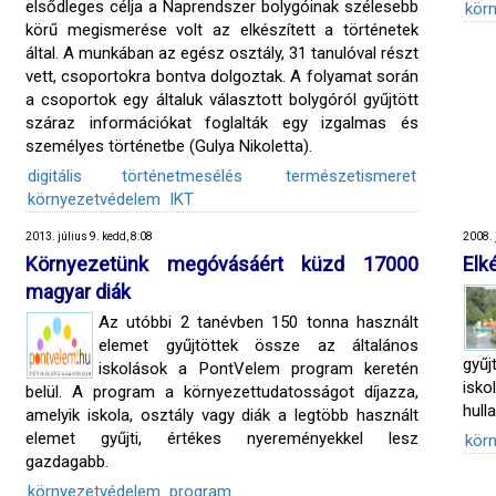
elsődleges célja a Naprendszer bolygóinak szélesebb
kör
körű megismerése volt az elkészített a történetek
által. A munkában az egész osztály, 31 tanulóval részt
vett, csoportokra bontva dolgoztak. A folyamat során
a csoportok egy általuk választott bolygóról gyűjtött
száraz információkat foglalták egy izgalmas és
személyes történetbe (Gulya Nikoletta).
digitális történetmesélés
természetismeret
környezetvédelem
IKT
2013. július 9. kedd, 8:08
2008. 
Környezetünk megóvásáért küzd 17000
Elk
magyar diák
Az utóbbi 2 tanévben 150 tonna használt
elemet gyűjtöttek össze az általános
gyűj
iskolások a PontVelem program keretén
isko
belül. A program a környezettudatosságot díjazza,
hull
amelyik iskola, osztály vagy diák a legtöbb használt
elemet gyűjti, értékes nyereményekkel lesz
kör
gazdagabb.
környezetvédelem
program