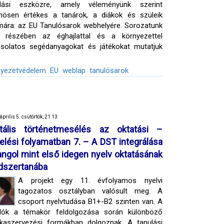
ulási eszközre, amely véleményünk szerint
nösen értékes a tanárok, a diákok és szüleik
ára: az EU Tanulósarok webhelyére. Sorozatunk
ő részében az éghajlattal és a környezettel
solatos segédanyagokat és játékokat mutatjuk
nyezetvédelem
EU
weblap
tanulósarok
április 5. csütörtök, 21:13
itális történetmesélés az oktatási –
elési folyamatban 7. – A DST integrálása
angol mint első idegen nyelv oktatásának
szertanába
A projekt egy 11. évfolyamos nyelvi
tagozatos osztályban valósult meg. A
csoport nyelvtudása B1+-B2 szinten van. A
ulók a témakör feldolgozása során különböző
kaszervezési formákban dolgoznak. A tanulási