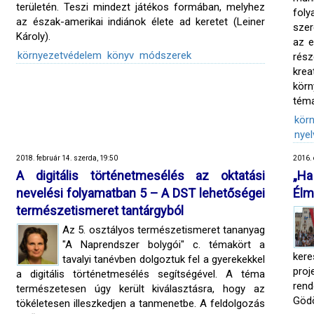
területén. Teszi mindezt játékos formában, melyhez
fol
az észak-amerikai indiánok élete ad keretet (Leiner
szer
Károly).
az e
környezetvédelem
könyv
módszerek
rés
kre
kör
téma
kör
nyel
2018. február 14. szerda, 19:50
2016. 
A digitális történetmesélés az oktatási
„Ha
nevelési folyamatban 5 – A DST lehetőségei
Élm
természetismeret tantárgyból
Az 5. osztályos természetismeret tananyag
"A Naprendszer bolygói" c. témakört a
ker
tavalyi tanévben dolgoztuk fel a gyerekekkel
proj
a digitális történetmesélés segítségével. A téma
rend
természetesen úgy került kiválasztásra, hogy az
Gödö
tökéletesen illeszkedjen a tanmenetbe. A feldolgozás