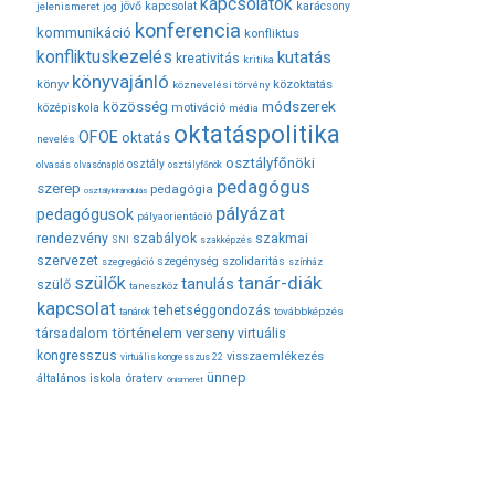
kapcsolatok
jövő
kapcsolat
karácsony
jelenismeret
jog
konferencia
kommunikáció
konfliktus
konfliktuskezelés
kutatás
kreativitás
kritika
könyvajánló
közoktatás
könyv
köznevelési törvény
módszerek
közösség
középiskola
motiváció
média
oktatáspolitika
OFOE
oktatás
nevelés
osztályfőnöki
osztály
olvasás
olvasónapló
osztályfőnök
pedagógus
szerep
pedagógia
osztálykirándulás
pályázat
pedagógusok
pályaorientáció
rendezvény
szabályok
szakmai
SNI
szakképzés
szervezet
szegénység
szolidaritás
szegregáció
színház
tanár-diák
szülők
tanulás
szülő
taneszköz
kapcsolat
tehetséggondozás
továbbképzés
tanárok
társadalom
történelem
verseny
virtuális
kongresszus
visszaemlékezés
virtuális kongresszus 22
ünnep
óraterv
általános iskola
önismeret