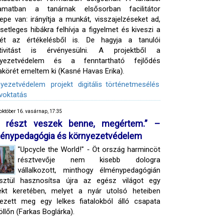
yamatban a tanárnak elsősorban facilitátor
epe van: irányítja a munkát, visszajelzéseket ad,
setleges hibákra felhívja a figyelmet és kiveszi a
zét az értékelésből is. De hagyja a tanulói
ativitást is érvényesülni. A projektből a
nyezetvédelem és a fenntartható fejlődés
körét emeltem ki (Kasné Havas Erika).
nyezetvédelem
projekt
digitális történetmesélés
voktatás
október 16. vasárnap, 17:35
 részt veszek benne, megértem.” –
énypedagógia és környezetvédelem
"Upcycle the World!" - Öt ország harmincöt
résztvevője nem kisebb dologra
vállalkozott, minthogy élménypedagógián
esztül hasznosítsa újra az egész világot egy
ekt keretében, melyet a nyár utolsó heteiben
ezett meg egy lelkes fiatalokból álló csapata
llőn (Farkas Boglárka).