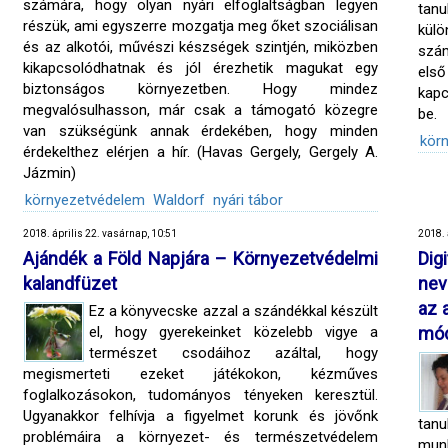
számára, hogy olyan nyári elfoglaltságban legyen
tan
részük, ami egyszerre mozgatja meg őket szociálisan
külö
és az alkotói, művészi készségek szintjén, miközben
szám
kikapcsolódhatnak és jól érezhetik magukat egy
els
biztonságos környezetben. Hogy mindez
kapc
megvalósulhasson, már csak a támogató közegre
be.
van szükségünk annak érdekében, hogy minden
kör
érdekelthez elérjen a hír. (Havas Gergely, Gergely A.
Jázmin)
környezetvédelem
Waldorf
nyári tábor
2018. április 22. vasárnap, 10:51
2018. 
Ajándék a Föld Napjára – Környezetvédelmi
Dig
kalandfüzet
nev
az 
Ez a könyvecske azzal a szándékkal készült
el, hogy gyerekeinket közelebb vigye a
mód
természet csodáihoz azáltal, hogy
megismerteti ezeket játékokon, kézműves
foglalkozásokon, tudományos tényeken keresztül.
Ugyanakkor felhívja a figyelmet korunk és jövőnk
tan
problémáira a környezet- és természetvédelem
mun