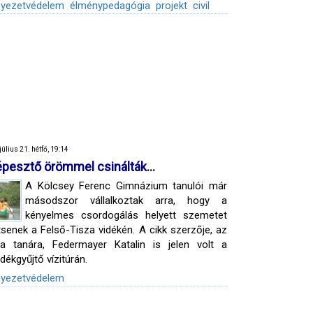
nyezetvédelem
élménypedagógia
projekt
civil
július 21. hétfő, 19:14
épesztő örömmel csinálták…
A Kölcsey Ferenc Gimnázium tanulói már
másodszor vállalkoztak arra, hogy a
kényelmes csordogálás helyett szemetet
tsenek a Felső-Tisza vidékén. A cikk szerzője, az
la tanára, Federmayer Katalin is jelen volt a
adékgyűjtő vízitúrán.
nyezetvédelem