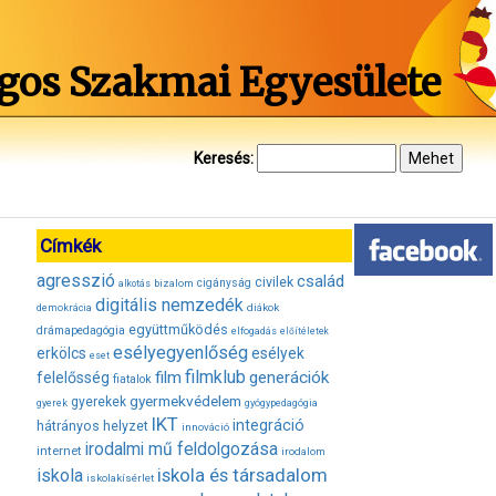
gos Szakmai Egyesülete
Keresés:
Címkék
agresszió
család
civilek
bizalom
cigányság
alkotás
digitális nemzedék
diákok
demokrácia
együttműködés
drámapedagógia
elfogadás
előítéletek
esélyegyenlőség
erkölcs
esélyek
eset
filmklub
film
generációk
felelősség
fiatalok
gyermekvédelem
gyerekek
gyerek
gyógypedagógia
IKT
integráció
hátrányos helyzet
innováció
irodalmi mű feldolgozása
internet
irodalom
iskola és társadalom
iskola
iskolakísérlet