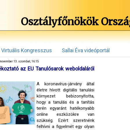
Osztályfőnökök Orszá
Virtuális Kongresszus
Sallai Éva videóportál
november 13. szombat, 16:15
ékoztató az EU Tanulósarok weboldaláról
A koronavírus-járvány által
életre hívott digitális tanulási
környezet bebizonyította,
hogy a tanulás és a tanítás
terén egyaránt hatékonyabb
online eszközökre van
szükség. Ezért szeretnénk
felhívni a figyelmét egy olyan