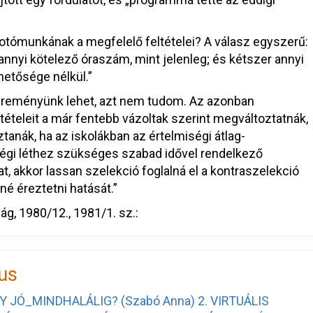
otómunkának a megfelelő feltételei? A válasz egyszerű:
 annyi kötelező óraszám, mint jelenleg; és kétszer annyi
lehetősége nélkül.”
 reményünk lehet, azt nem tudom. Az azonban
ételeit a már fentebb vázoltak szerint megváltoztatnák,
tanák, ha az iskolákban az értelmiségi átlag-
miségi léthez szükséges szabad idővel rendelkező
, akkor lassan szelekció foglalná el a kontraszelekció
né éreztetni hatását.”
ág, 1980/12., 1981/1. sz.:
zus
Y JÓ_MINDHALÁLIG? (Szabó Anna)
2. VIRTUÁLIS