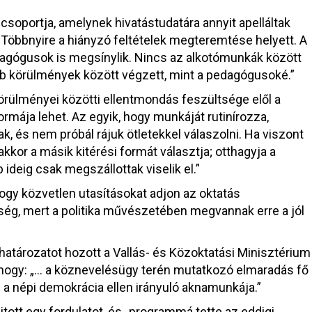
soportja, amelynek hivatástudatára annyit apelláltak
 Többnyire a hiányzó feltételek megteremtése helyett. A
dagógusok is megsínylik. Nincs az alkotómunkák között
 körülmények között végzett, mint a pedagógusoké.”
lményei közötti ellentmondás feszültsége elől a
ormája lehet. Az egyik, hogy munkáját rutinírozza,
k, és nem próbál rájuk ötletekkel válaszolni. Ha viszont
akkor a másik kitérési formát választja; otthagyja a
deig csak megszállottak viselik el.”
 hogy közvetlen utasításokat adjon az oktatás
ség, mert a politika művészetében megvannak erre a jól
tározatot hozott a Vallás- és Közoktatási Minisztérium
, hogy: „… a köznevelésügy terén mutatkozó elmaradás fő
 a népi demokrácia ellen irányuló aknamunkája.”
tott egy fordulatot, és „programmá tette az eddigi