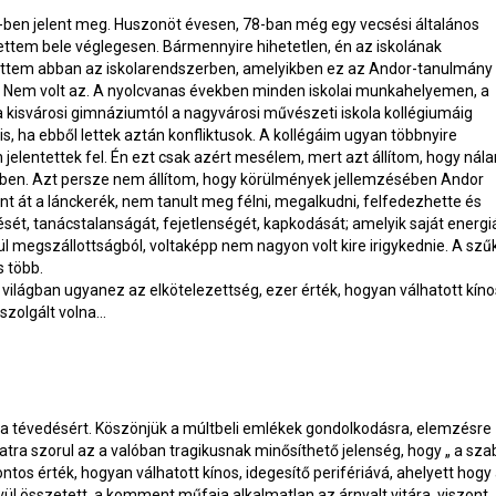
ben jelent meg. Huszonöt évesen, 78-ban még egy vecsési általános
ettem bele véglegesen. Bármennyire hihetetlen, én az iskolának
tem abban az iskolarendszerben, amelyikben ez az Andor-tanulmány
yen. Nem volt az. A nyolcvanas években minden iskolai munkahelyemen, a
 kisvárosi gimnáziumtól a nagyvárosi művészeti iskola kollégiumáig
, ha ebből lettek aztán konfliktusok. A kollégáim ugyan többnyire
 jelentettek fel. Én ezt csak azért mesélem, mert azt állítom, hogy nál
dőben. Azt persze nem állítom, hogy körülmények jellemzésében Andor
t át a lánckerék, nem tanult meg félni, megalkudni, felfedezhette és
ését, tanácstalanságát, fejetlenségét, kapkodását; amelyik saját energi
nül megszállottságból, voltaképp nem nagyon volt kire irigykednie. A szű
s több.
világban ugyanez az elkötelezettség, ezer érték, hogyan válhatott kíno
 szolgált volna…
a tévedésért. Köszönjük a múltbeli emlékek gondolkodásra, elemzésre
atra szorul az a valóban tragikusnak minősíthető jelenség, hogy „ a sz
tos érték, hogyan válhatott kínos, idegesítő perifériává, ahelyett hogy
ívül összetett, a komment műfaja alkalmatlan az árnyalt vitára, viszont