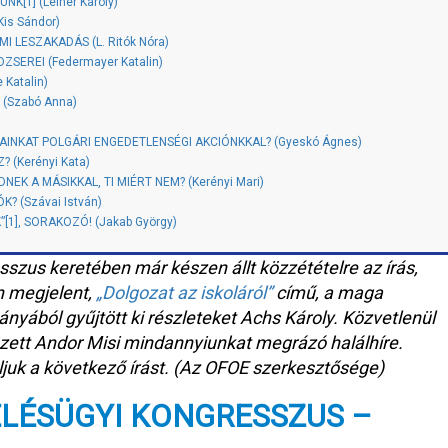
[1] (Leiner Károly)
is Sándor)
 LESZAKADÁS (L. Ritók Nóra)
SEREI (Federmayer Katalin)
Katalin)
 (Szabó Anna)
JAINKAT POLGÁRI ENGEDETLENSÉGI AKCIÓNKKAL? (Gyeskó Ágnes)
 (Kerényi Kata)
K A MÁSIKKAL, TI MIÉRT NEM? (Kerényi Mari)
? (Szávai István)
[1], SORAKOZÓ! (Jakab György)
sszus keretében már készen állt közzétételre az írás,
 megjelent,
„Dolgozat az iskoláról”
című, a maga
nyából gyűjtött ki részleteket Achs Károly. Közvetlenül
ezett Andor Misi mindannyiunkat megrázó halálhíre.
juk a következő írást. (Az OFOE szerkesztősége)
VELÉSÜGYI KONGRESSZUS –