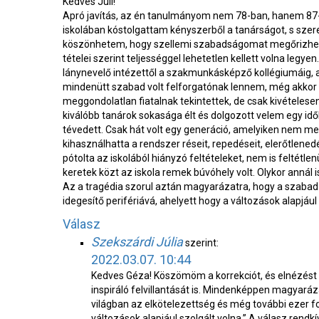
Kedves Juli!
Apró javítás, az én tanulmányom nem 78-ban, hanem 87-
iskolában kóstolgattam kényszerből a tanárságot, s szer
köszönhetem, hogy szellemi szabadságomat megőrizhet
tételei szerint teljességgel lehetetlen kellett volna leg
lánynevelő intézettől a szakmunkásképző kollégiumáig, a
mindenütt szabad volt felforgatónak lennem, még akkor is
meggondolatlan fiatalnak tekintettek, de csak kivételesen
kiválóbb tanárok sokasága élt és dolgozott velem egy i
tévedett. Csak hát volt egy generáció, amelyiken nem men
kihasználhatta a rendszer réseit, repedéseit, elerőtlened
pótolta az iskolából hiányzó feltételeket, nem is feltétle
keretek közt az iskola remek búvóhely volt. Olykor annál i
Az a tragédia szorul aztán magyarázatra, hogy a szabad 
idegesítő perifériává, ahelyett hogy a változások alapjául
Válasz
Szekszárdi Júlia
szerint:
2022.03.07. 10:44
Kedves Géza! Köszömöm a korrekciót, és elnézést 
inspiráló felvillantását is. Mindenképpen magyaráz
világban az elkötelezettség és még további ezer fon
változások alapjául szolgált volna.” A válasz rendk