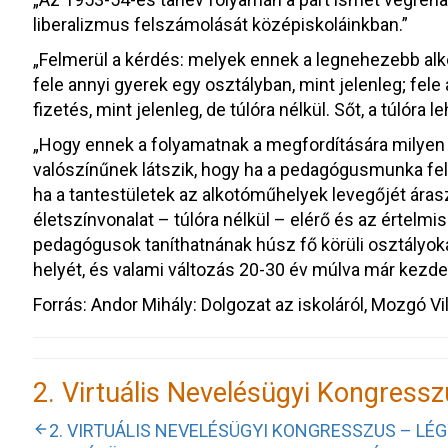
liberalizmus felszámolását középiskoláinkban.”
„Felmerül a kérdés: melyek ennek a legnehezebb alk
fele annyi gyerek egy osztályban, mint jelenleg; fele
fizetés, mint jelenleg, de túlóra nélkül. Sőt, a túlóra 
„Hogy ennek a folyamatnak a megfordítására milyen
valószínűnek látszik, hogy ha a pedagógusmunka felt
ha a tantestületek az alkotóműhelyek levegőjét árasz
életszínvonalat – túlóra nélkül – elérő és az értel
pedagógusok taníthatnának húsz fő körüli osztályokat
helyét, és valami változás 20-30 év múlva már kezde
Forrás: Andor Mihály: Dolgozat az iskoláról, Mozgó Vil
2. Virtuális Nevelésügyi Kongress
2. VIRTUÁLIS NEVELÉSÜGYI KONGRESSZUS – LÉG