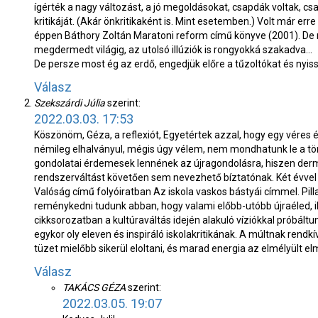
ígérték a nagy változást, a jó megoldásokat, csapdák voltak, cs
kritikáját. (Akár önkritikaként is. Mint esetemben.) Volt már e
éppen Báthory Zoltán Maratoni reform című könyve (2001). De m
megdermedt világig, az utolsó illúziók is rongyokká szakadva…
De persze most ég az erdő, engedjük előre a tűzoltókat és nyiss
Válasz
Szekszárdi Júlia
szerint:
2022.03.03. 17:53
Köszönöm, Géza, a reflexiót, Egyetértek azzal, hogy egy véres é
némileg elhalványul, mégis úgy vélem, nem mondhatunk le a tört
gondolatai érdemesek lennének az újragondolásra, hiszen derme
rendszerváltást követően sem nevezhető bíztatónak. Két évvel 
Valóság című folyóiratban Az iskola vaskos bástyái címmel. Pil
reménykedni tudunk abban, hogy valami előbb-utóbb újraéled, il
cikksorozatban a kultúraváltás idején alakuló víziókkal próbált
egykor oly eleven és inspiráló iskolakritikának. A múltnak rendk
tüzet mielőbb sikerül eloltani, és marad energia az elmélyült e
Válasz
TAKÁCS GÉZA
szerint:
2022.03.05. 19:07