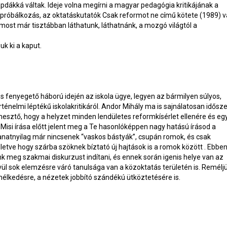
apdákká váltak. Ideje volna megírni a magyar pedagógia kritikájának a
rre próbálkozás, az oktatáskutatók Csak reformot ne című kötete (1989) 
ost már tisztábban láthatunk, láthatnánk, a mozgó világtól a
uk ki a kaput.
s fenyegető háború idején az iskola ügye, legyen az bármilyen súlyos,
énelmi léptékű iskolakritikáról. Andor Mihály ma is sajnálatosan idősz
sztő, hogy a helyzet minden lendületes reformkísérlet ellenére és eg
Misi írása előtt jelent meg a Te hasonlóképpen nagy hatású írásod a
lanatnyilag már nincsenek “vaskos bástyák”, csupán romok, és csak
letve hogy szárba szöknek bíztató új hajtások is a romok között . Ebben
unk meg szakmai diskurzust indítani, és ennek során igenis helye van az
ívül sok elemzésre váró tanulsága van a közoktatás területén is. Reméljü
lmélkedésre, a nézetek jobbító szándékú ütköztetésére is.