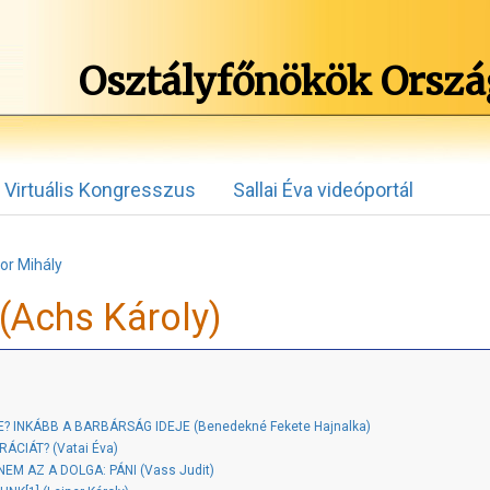
Osztályfőnökök Orszá
Virtuális Kongresszus
Sallai Éva videóportál
or Mihály
(Achs Károly)
? INKÁBB A BARBÁRSÁG IDEJE (Benedekné Fekete Hajnalka)
CIÁT? (Vatai Éva)
EM AZ A DOLGA: PÁNI (Vass Judit)