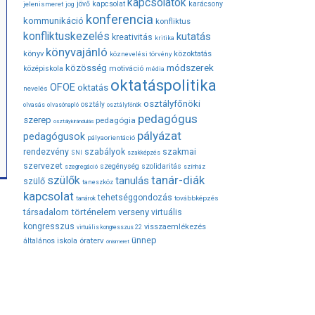
kapcsolatok
jövő
kapcsolat
karácsony
jelenismeret
jog
konferencia
kommunikáció
konfliktus
konfliktuskezelés
kutatás
kreativitás
kritika
könyvajánló
közoktatás
könyv
köznevelési törvény
módszerek
közösség
középiskola
motiváció
média
oktatáspolitika
OFOE
oktatás
nevelés
osztályfőnöki
osztály
olvasás
olvasónapló
osztályfőnök
pedagógus
szerep
pedagógia
osztálykirándulás
pályázat
pedagógusok
pályaorientáció
rendezvény
szabályok
szakmai
SNI
szakképzés
szervezet
szegénység
szolidaritás
szegregáció
színház
tanár-diák
szülők
tanulás
szülő
taneszköz
kapcsolat
tehetséggondozás
továbbképzés
tanárok
társadalom
történelem
verseny
virtuális
kongresszus
visszaemlékezés
virtuális kongresszus 22
ünnep
óraterv
általános iskola
önismeret