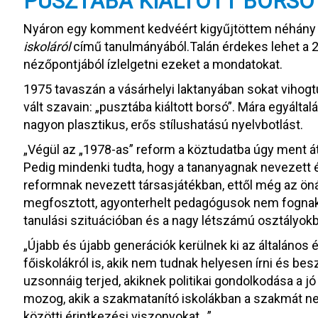
PUSZTÁBA KIÁLTOTT BORSÓ
Nyáron egy komment kedvéért kigyűjtöttem néhány 
iskoláról
című tanulmányából.Talán érdekes lehet a 
nézőpontjából ízlelgetni ezeket a mondatokat.
1975 tavaszán a vásárhelyi laktanyában sokat vihogt
vált szavain: „pusztába kiáltott borsó”. Mára egyált
nagyon plasztikus, erős stílushatású nyelvbotlást.
„Végül az „1978-as” reform a köztudatba úgy ment át
Pedig mindenki tudta, hogy a tananyagnak nevezett é
reformnak nevezett társasjátékban, ettől még az önáll
megfosztott, agyonterhelt pedagógusok nem fogna
tanulási szituációban és a nagy létszámú osztályokb
„Újabb és újabb generációk kerülnek ki az általános
főiskolákról is, akik nem tudnak helyesen írni és be
uzsonnáig terjed, akiknek politikai gondolkodása a
mozog, akik a szakmatanító iskolákban a szakmát ne
közötti érintkezési viszonyokat…”