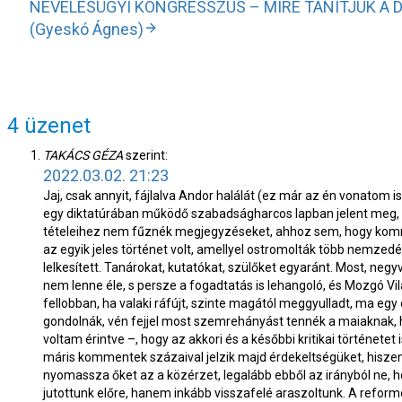
NEVELÉSÜGYI KONGRESSZUS – MIRE TANÍTJUK A 
(Gyeskó Ágnes)
4 üzenet
TAKÁCS GÉZA
szerint:
2022.03.02. 21:23
Jaj, csak annyit, fájlalva Andor halálát (ez már az én vonatom 
egy diktatúrában működő szabadságharcos lapban jelent meg, 
tételeihez nem fűznék megjegyzéseket, ahhoz sem, hogy kommen
az egyik jeles történet volt, amellyel ostromolták több nemzedék
lelkesített. Tanárokat, kutatókat, szülőket egyaránt. Most, neg
nem lenne éle, s persze a fogadtatás is lehangoló, és Mozgó Vil
fellobban, ha valaki ráfújt, szinte magától meggyulladt, ma egy
gondolnák, vén fejjel most szemrehányást tennék a maiaknak, h
voltam érintve –, hogy az akkori és a későbbi kritikai történetet
máris kommentek százaival jelzik majd érdekeltségüket, hisze
nyomassza őket az a közérzet, legalább ebből az irányból ne, 
jutottunk előre, hanem inkább visszafelé araszoltunk. A refor