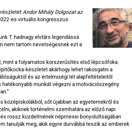
részletet
Andor Mihály Dolgozat az
2022-es virtuális kongresszus
unk T. hadnagy elvtárs legendássá
alán nem tartom nevetségesnek ezt a
, mint a folyamatos korszerűsítés első lépcsőfoka.
pítőkocka-készletet akárhogy lehet rakosgatni a
óságuktól és az értelmiségi lét alapfeltételeitől
k hatékonyabb munkát végezni a motivációszegény
an.”
 és középiskolákból, sőt újabban az egyetemekről és
szélni, akiknek történelmi szemhatára az előző napi
 jó és rossz küzdelmének népmesei bonyolultságában
m tanulják meg, akik egyre durvábbá teszik az emberek