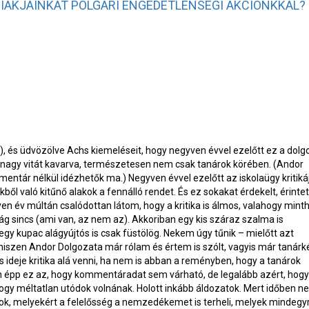
DIÁKJAINKAT POLGÁRI ENGEDETLENSÉGI AKCIÓNKKAL?
is), és üdvözölve Achs kiemeléseit, hogy negyven évvel ezelőtt ez a dolg
nagy vitát kavarva, természetesen nem csak tanárok körében. (Andor
tár nélkül idézhetők ma.) Negyven évvel ezelőtt az iskolaügy kritiká
ből való kitűnő alakok a fennálló rendet. És ez sokakat érdekelt, érintet
yven év múltán csalódottan látom, hogy a kritika is álmos, valahogy mint
ág sincs (ami van, az nem az). Akkoriban egy kis száraz szalma is
 egy kupac alágyújtós is csak füstölög. Nekem úgy tűnik – mielőtt azt
iszen Andor Dolgozata már rólam és értem is szólt, vagyis már tanárk
 is ideje kritika alá venni, ha nem is abban a reményben, hogy a tanárok
n épp ez az, hogy kommentáradat sem várható, de legalább azért, hogy
hogy méltatlan utódok volnának. Holott inkább áldozatok. Mert időben 
mok, melyekért a felelősség a nemzedékemet is terheli, melyek mindegy