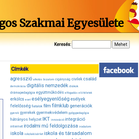
gos Szakmai Egyesülete
Keresés:
Címkék
agresszió
család
civilek
bizalom
cigányság
alkotás
digitális nemzedék
diákok
demokrácia
együttműködés
drámapedagógia
elfogadás
előítéletek
esélyegyenlőség
erkölcs
esélyek
eset
filmklub
film
generációk
felelősség
fiatalok
gyermekvédelem
gyerekek
gyerek
gyógypedagógia
IKT
integráció
hátrányos helyzet
innováció
irodalmi mű feldolgozása
internet
irodalom
iskola és társadalom
iskola
iskolakísérlet