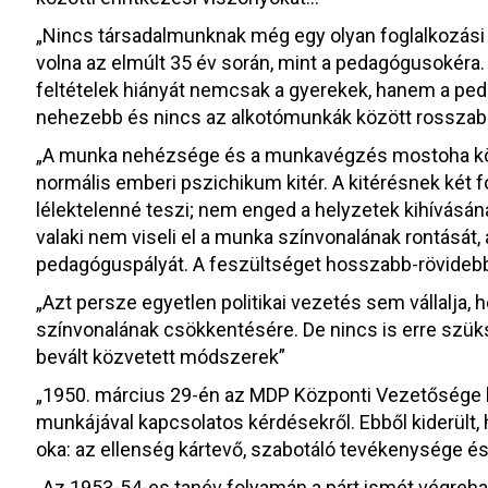
„Nincs társadalmunknak még egy olyan foglalkozási c
volna az elmúlt 35 év során, mint a pedagógusokéra.
feltételek hiányát nemcsak a gyerekek, hanem a pe
nehezebb és nincs az alkotómunkák között rosszabb
„A munka nehézsége és a munkavégzés mostoha körü
normális emberi pszichikum kitér. A kitérésnek két f
lélektelenné teszi; nem enged a helyzetek kihívásána
valaki nem viseli el a munka színvonalának rontását, 
pedagóguspályát. A feszültséget hosszabb-rövidebb i
„Azt persze egyetlen politikai vezetés sem vállalja,
színvonalának csökkentésére. De nincs is erre szük
bevált közvetett módszerek”
„1950. március 29-én az MDP Központi Vezetősége ha
munkájával kapcsolatos kérdésekről. Ebből kiderült
oka: az ellenség kártevő, szabotáló tevékenysége és
„Az 1953-54-es tanév folyamán a párt ismét végrehaj