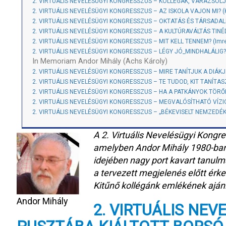
2. VIRTUÁLIS NEVELÉSÜGYI KONGRESSZUS – KOLLÉGÁK, VARÁZSOLJUNK
2. VIRTUÁLIS NEVELÉSÜGYI KONGRESSZUS – AZ ISKOLA VAJON MI? (K
2. VIRTUÁLIS NEVELÉSÜGYI KONGRESSZUS – OKTATÁS ÉS TÁRSADALMI
2. VIRTUÁLIS NEVELÉSÜGYI KONGRESSZUS – A KULTÚRAVÁLTÁS TINÉDZ
2. VIRTUÁLIS NEVELÉSÜGYI KONGRESSZUS – MIT KELL TENNEM? (Imre 
2. VIRTUÁLIS NEVELÉSÜGYI KONGRESSZUS – LÉGY JÓ_MINDHALÁLIG?
In Memoriam Andor Mihály (Achs Károly)
2. VIRTUÁLIS NEVELÉSÜGYI KONGRESSZUS – MIRE TANÍTJUK A DIÁK
2. VIRTUÁLIS NEVELÉSÜGYI KONGRESSZUS – TE TUDOD, KIT TANÍTASZ?
2. VIRTUÁLIS NEVELÉSÜGYI KONGRESSZUS – HA A PATKÁNYOK TÖRŐDNE
2. VIRTUÁLIS NEVELÉSÜGYI KONGRESSZUS – MEGVALÓSÍTHATÓ VÍZIÓK
2. VIRTUÁLIS NEVELÉSÜGYI KONGRESSZUS – „BÉKEVISELT NEMZEDÉK”
A 2. Virtuális Nevelésügyi Kongre
amelyben Andor Mihály 1980-ban
idejében nagy port kavart tanulmá
a tervezett megjelenés előtt érk
Kitűnő kollégánk emlékének ajánl
Andor Mihály
2. VIRTUÁLIS NE