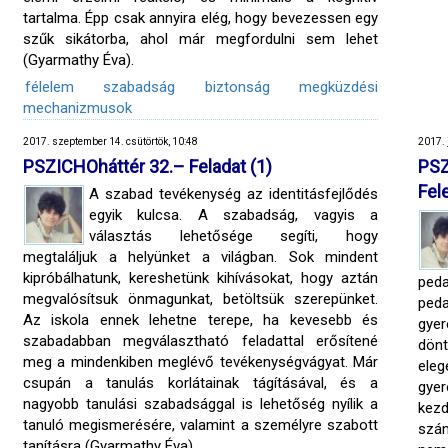
tartalma. Épp csak annyira elég, hogy bevezessen egy
szűk sikátorba, ahol már megfordulni sem lehet
(Gyarmathy Éva).
félelem
szabadság
biztonság
megküzdési
mechanizmusok
2017. szeptember 14. csütörtök, 10:48
2017. 
PSZICHOháttér 32.– Feladat (1)
PS
Fel
A szabad tevékenység az identitásfejlődés
egyik kulcsa. A szabadság, vagyis a
választás lehetősége segíti, hogy
megtaláljuk a helyünket a világban. Sok mindent
kipróbálhatunk, kereshetünk kihívásokat, hogy aztán
peda
megvalósítsuk önmagunkat, betöltsük szerepünket.
ped
Az iskola ennek lehetne terepe, ha kevesebb és
gyer
szabadabban megválasztható feladattal erősítené
dön
meg a mindenkiben meglévő tevékenységvágyat. Már
eleg
csupán a tanulás korlátainak tágításával, és a
gyer
nagyobb tanulási szabadsággal is lehetőség nyílik a
kezd
tanuló megismerésére, valamint a személyre szabott
szám
tanításra (Gyarmathy Éva).