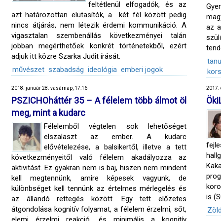
feltétlenül elfogadók, és az
Gy
azt határozottan elutasítók, a két fél között pedig
magy
nincs átjárás, nem létezik érdemi kommunikáció. A
az a
vigasztalan szembenállás következményei talán
szül
jobban megérthetőek konkrét történetekből, ezért
tend
adjuk itt közre Szarka Judit írását.
tanu
művészet
szabadság
ideológia
emberi jogok
kors
2018. január 28. vasárnap, 17:16
2017. 
PSZICHOháttér 35 – A félelem több álmot öl
Öki
meg, mint a kudarc
Félelemből végtelen sok lehetőséget
elszalaszt az ember. A kudarc
fej
elővételezése, a balsikertől, illetve a tett
hall
következményeitől való félelem akadályozza az
Kaka
aktivitást. Ez gyakran nem is baj, hiszen nem mindent
prog
kell megtennünk, amire képesek vagyunk, de
koro
különbséget kell tennünk az értelmes mérlegelés és
is (
az állandó rettegés között. Egy tett előzetes
átgondolása kognitív folyamat, a félelem érzelmi, sőt,
Zöl
elemi érzelmi reakció, és minimális a kognitív