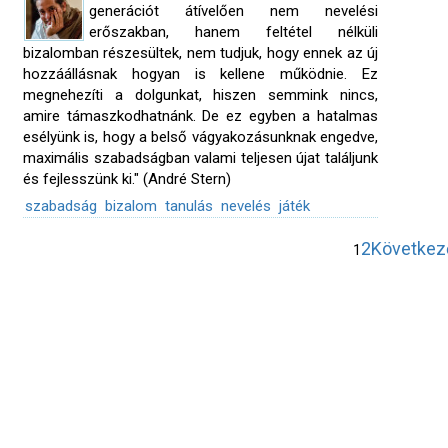
generációt átívelően nem nevelési
erőszakban, hanem feltétel nélküli
bizalomban részesültek, nem tudjuk, hogy ennek az új
hozzáállásnak hogyan is kellene működnie. Ez
megnehezíti a dolgunkat, hiszen semmink nincs,
amire támaszkodhatnánk. De ez egyben a hatalmas
esélyünk is, hogy a belső vágyakozásunknak engedve,
maximális szabadságban valami teljesen újat találjunk
és fejlesszünk ki." (André Stern)
szabadság
bizalom
tanulás
nevelés
játék
2
Következ
1