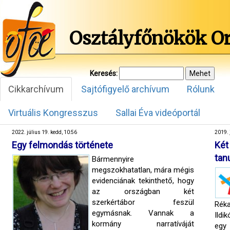
Osztályfőnökök O
Keresés:
Cikkarchívum
Sajtófigyelő archívum
Rólunk
Virtuális Kongresszus
Sallai Éva videóportál
2022. július 19. kedd, 10:56
2019. 
Egy felmondás története
Két
tan
Bármennyire
megszokhatatlan, mára mégis
evidenciának tekinthető, hogy
az országban két
szerkértábor feszül
Réka
egymásnak. Vannak a
Ildi
kormány narratíváját
egy