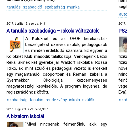
nem
segí
tanulás
szabadidő
szabadság
munka
aut
2017. április 19. szerda, 14:31
2017. 
A tanulás szabadsága – iskola változatok
PSZ
A Kölöknet és az OFOE kerekasztal-
beszélgetést szervez szülők, pedagógusok
és minden érdeklődő számára. Ez egyben a
Kölöknet Klub második találkozója. Vendégeink Dézsi
fizi
Réka, akinek két gyereke jár Waldorf iskolába, Rózsa
fiz
Ildikó, aki mint szülő és pedagógiai vezető is érdekelt
növ
egy magántanulói csoportban és Rémán Izabella a
mind
Gyermekkor Ökológiája kezdeményezés
feln
magyarországi képviselője. A program ingyenes, de
vége
regisztrációhoz kötött.
Éva)
szabadság
tanulás
rendezvény
iskola
szülők
sza
2016. augusztus 29. hétfő, 9:37
A bizalom iskolái
"Mivel nincsenek felmenőink, akik egy