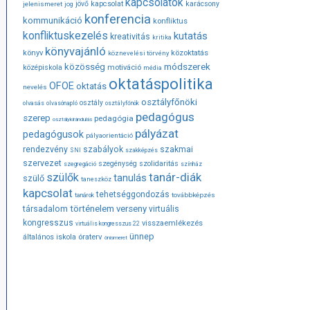
kapcsolatok
jövő
kapcsolat
karácsony
jelenismeret
jog
konferencia
kommunikáció
konfliktus
konfliktuskezelés
kutatás
kreativitás
kritika
könyvajánló
közoktatás
könyv
köznevelési törvény
módszerek
közösség
középiskola
motiváció
média
oktatáspolitika
OFOE
oktatás
nevelés
osztályfőnöki
osztály
olvasás
olvasónapló
osztályfőnök
pedagógus
szerep
pedagógia
osztálykirándulás
pályázat
pedagógusok
pályaorientáció
rendezvény
szabályok
szakmai
SNI
szakképzés
szervezet
szegénység
szolidaritás
szegregáció
színház
tanár-diák
szülők
tanulás
szülő
taneszköz
kapcsolat
tehetséggondozás
továbbképzés
tanárok
társadalom
történelem
verseny
virtuális
kongresszus
visszaemlékezés
virtuális kongresszus 22
ünnep
óraterv
általános iskola
önismeret