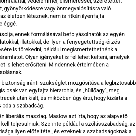
lomfalattal, védelemmel, elismeréssel, szeretettel .
st, gyönyörködésre vagy önmegvalósításra való
z életben léteznek, nem is ritkán ilyenfajta
eléggé.
ásolja, ennek formálásával befolyásolhatók az egyén
atokkal, illatokkal, de ilyen a fenyegetettség-érzés
ésére is törekedni, például megismertethetnénk a
áramlatot. Olyan igényeket is fel lehet kelteni, amelyek
et is lehet erősíteni. Mindennek értelmében a
ásolásnak.
a biztonság iránti szükséglet mozgósítása a legbiztosabb
s csak van egyfajta hierarchia, és „hüllőagy”, meg
ecek után kiált, és miközben úgy érzi, hogy kizárta a
s oda a szabadság.
liberális maszlag. Maslow azt írta, hogy az alapvető
ell teljesülniük. Szerinte például a szólásszabadság, az
sága ilyen előfeltétel, és ezeknek a szabadságoknak a