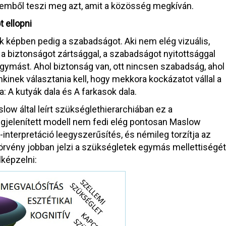
elemből teszi meg azt, amit a közösség megkíván.
 ellopni
k képben pedig a szabadságot. Aki nem elég vizuális,
y a biztonságot zártsággal, a szabadságot nyitottsággal
 egymást. Ahol biztonság van, ott nincsen szabadság, ahol
inek választania kell, hogy mekkora kockázatot vállal a
: A kutyák dala és A farkasok dala.
w által leírt szükséglethierarchiában ez a
egjelenített modell nem fedi elég pontosan Maslow
-interpretáció leegyszerűsítés, és némileg torzítja az
örvény jobban jelzi a szükségletek egymás mellettiségét
lképzelni: