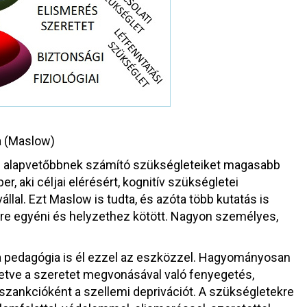
a (Maslow)
dni alapvetőbbnek számító szükségleteiket magasabb
, aki céljai elérésért, kognitív szükségletei
vállal. Ezt Maslow is tudta, és azóta több kutatás is
rre egyéni és helyzethez kötött. Nagyon személyes,
 a pedagógia is él ezzel az eszközzel. Hagyományosan
 illetve a szeretet megvonásával való fenyegetés,
 szankcióként a szellemi deprivációt. A szükségletekre