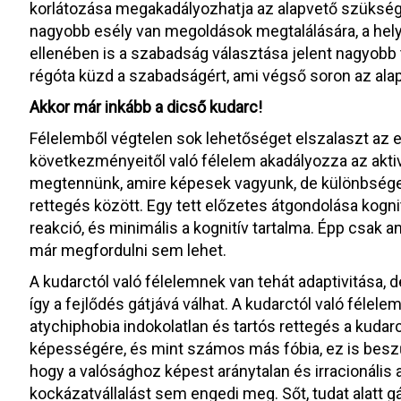
korlátozása megakadályozhatja az alapvető szükség
nagyobb esély van megoldások megtalálására, a helyz
ellenében is a szabadság választása jelent nagyobb 
régóta küzd a szabadságért, ami végső soron az ala
Akkor már inkább a dicső kudarc!
Félelemből végtelen sok lehetőséget elszalaszt az emb
következményeitől való félelem akadályozza az aktiv
megtennünk, amire képesek vagyunk, de különbséget
rettegés között. Egy tett előzetes átgondolása kognit
reakció, és minimális a kognitív tartalma. Épp csak 
már megfordulni sem lehet.
A kudarctól való félelemnek van tehát adaptivitása,
így a fejlődés gátjává válhat. A kudarctól való félel
atychiphobia indokolatlan és tartós rettegés a kuda
képességére, és mint számos más fóbia, ez is beszű
hogy a valósághoz képest aránytalan és irracionális 
kockázatvállalást sem engedi meg. Sőt, tudat alatt gá