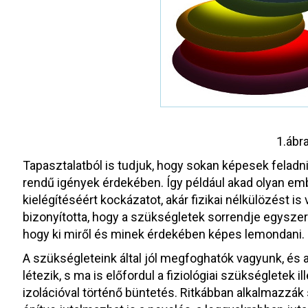
1.ábr
Tapasztalatból is tudjuk, hogy sokan képesek fela
rendű igények érdekében. Így például akad olyan ember
kielégítéséért kockázatot, akár fizikai nélkülözést is 
bizonyította, hogy a szükségletek sorrendje egysze
hogy ki miről és minek érdekében képes lemondani.
A szükségleteink által jól megfoghatók vagyunk, és
létezik, s ma is előfordul a fiziológiai szükségletek
izolációval történő büntetés. Ritkábban alkalmazzák