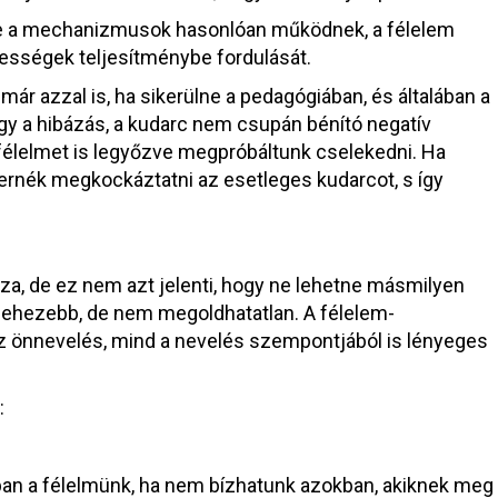
, de a mechanizmusok hasonlóan működnek, a félelem
ességek teljesítménybe fordulását.
r azzal is, ha sikerülne a pedagógiában, és általában a
y a hibázás, a kudarc nem csupán bénító negatív
a félelmet is legyőzve megpróbáltunk cselekedni. Ha
ernék megkockáztatni az esetleges kudarcot, s így
zza, de ez nem azt jelenti, hogy ne lehetne másmilyen
n nehezebb, de nem megoldhatatlan. A félelem-
z önnevelés, mind a nevelés szempontjából is lényeges
:
ban a félelmünk, ha nem bízhatunk azokban, akiknek meg