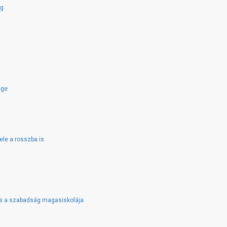
ég
ége
ele a rosszba is
 és a szabadság magasiskolája