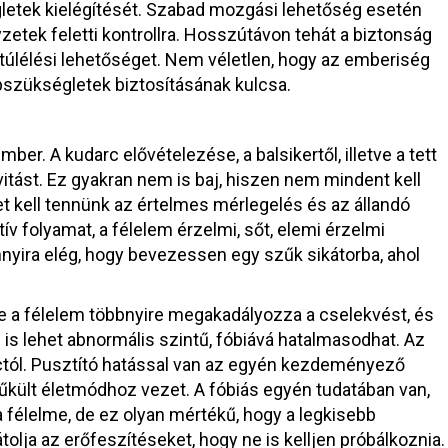
letek kielégítését. Szabad mozgási lehetőség esetén
etek feletti kontrollra. Hosszútávon tehát a biztonság
túlélési lehetőséget. Nem véletlen, hogy az emberiség
pszükségletek biztosításának kulcsa.
er. A kudarc elővételezése, a balsikertől, illetve a tett
itást. Ez gyakran nem is baj, hiszen nem mindent kell
 kell tennünk az értelmes mérlegelés és az állandó
ív folyamat, a félelem érzelmi, sőt, elemi érzelmi
annyira elég, hogy bevezessen egy szűk sikátorba, ahol
 de a félelem többnyire megakadályozza a cselekvést, és
em is lehet abnormális szintű, fóbiává hatalmasodhat. Az
rctól. Pusztító hatással van az egyén kezdeményező
kült életmódhoz vezet. A fóbiás egyén tudatában van,
a félelme, de ez olyan mértékű, hogy a legkisebb
tolja az erőfeszítéseket, hogy ne is kelljen próbálkoznia.