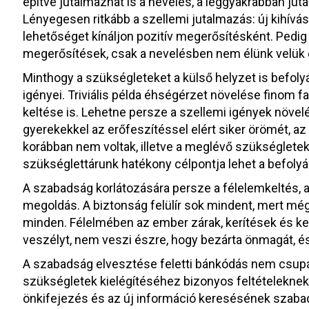
építve jutalmazhat is a nevelés, a leggyakrabban juta
Lényegesen ritkább a szellemi jutalmazás: új kihívá
lehetőséget kínáljon pozitív megerősítésként. Pedig a
megerősítések, csak a nevelésben nem élünk velük 
Minthogy a szükségleteket a külső helyzet is befoly
igényei. Triviális példa éhségérzet növelése finom fal
keltése is. Lehetne persze a szellemi igények növel
gyerekekkel az erőfeszítéssel elért siker örömét, az 
korábban nem voltak, illetve a meglévő szükségletek
szükséglettárunk hatékony célpontja lehet a befoly
A szabadság korlátozására persze a félelemkeltés, 
megoldás. A biztonság felülír sok mindent, mert mégi
minden. Félelmében az ember zárak, kerítések és ketr
veszélyt, nem veszi észre, hogy bezárta önmagát, é
A szabadság elvesztése feletti bánkódás nem csupán 
szükségletek kielégítéséhez bizonyos feltételeknek k
önkifejezés és az új információ keresésének szabad