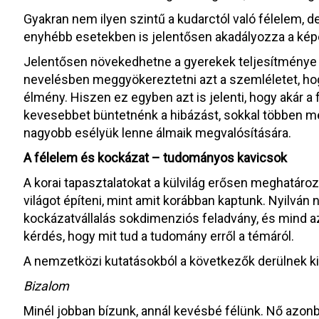
Gyakran nem ilyen szintű a kudarctól való félelem
enyhébb esetekben is jelentősen akadályozza a kép
Jelentősen növekedhetne a gyerekek teljesítménye má
nevelésben meggyökereztetni azt a szemléletet, hog
élmény. Hiszen ez egyben azt is jelenti, hogy akár 
kevesebbet büntetnénk a hibázást, sokkal többen m
nagyobb esélyük lenne álmaik megvalósítására.
A félelem és kockázat – tudományos kavicsok
A korai tapasztalatokat a külvilág erősen meghatáro
világot építeni, mint amit korábban kaptunk. Nyilvá
kockázatvállalás sokdimenziós feladvány, és mind a
kérdés, hogy mit tud a tudomány erről a témáról.
A nemzetközi kutatásokból a következők derülnek ki
Bizalom
Minél jobban bízunk, annál kevésbé félünk. Nő azon