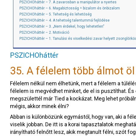
PSZICHOháttér – 7. A zavarosban a manipulátor a nyertes
PSZICHOháttér – 6. Magabiztosság = bizalom és önbizalom
PSZICHOháttér – 5. Tehetség és lehetőség
PSZICHOháttér – 4. A tehetség talentummá fejlődése
PSZICHOháttér – 3. „Nem érdekel, hogy lehetetlen”
PSZICHOháttér – 2. Motiváció
PSZICHOháttér – 1. Tanulási és viselkedési zavar helyett zsonglőrkö
PSZICHOháttér
35. A félelem több álmot öl
Félelem nélkül nem élhetünk, mert a félelem a túlél
félelem is megvédhet minket, de el is pusztíthat. É
megszülettél már Tied a kockázat. Meg lehet próbálni
mégis, akkor minek élni?
Abban is különbözünk egymástól, hogy van, aki a fél
viselik jobban. De itt is a korai tapasztalatok megha
irányítható felnőtt lesz, akik megtanult félni, szót fo