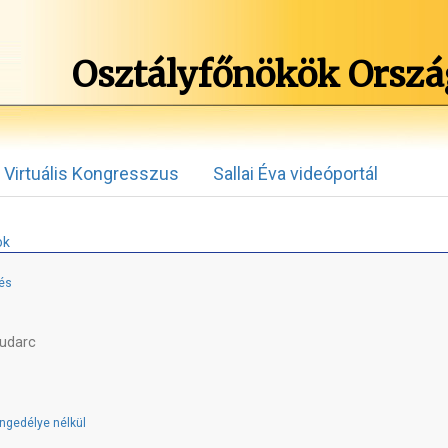
Osztályfőnökök Orszá
Virtuális Kongresszus
Sallai Éva videóportál
ok
dés
kudarc
ngedélye nélkül