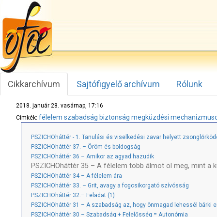
Cikkarchívum
Sajtófigyelő archívum
Rólunk
2018. január 28. vasárnap, 17:16
félelem
szabadság
biztonság
megküzdési mechanizmus
Címkék:
PSZICHOháttér - 1. Tanulási és viselkedési zavar helyett zsonglőrkö
PSZICHOháttér 37. – Öröm és boldogság
PSZICHOháttér 36 – Amikor az agyad hazudik
PSZICHOháttér 35 – A félelem több álmot öl meg, mint a 
PSZICHOháttér 34 – A félelem ára
PSZICHOháttér 33. – Grit, avagy a fogcsikorgató szívósság
PSZICHOháttér 32.– Feladat (1)
PSZICHOháttér 31 – A szabadság az, hogy önmagad lehessél bárki e
PSZICHOháttér 30 – Szabadság + Felelősség = Autonómia