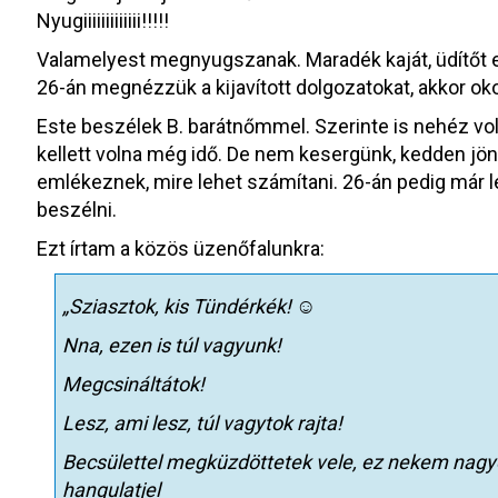
Nyugiiiiiiiiiiiii!!!!!
Valamelyest megnyugszanak. Maradék kaját, üdítőt el
26-án megnézzük a kijavított dolgozatokat, akkor ok
Este beszélek B. barátnőmmel. Szerinte is nehéz vol
kellett volna még idő. De nem kesergünk, kedden jön
emlékeznek, mire lehet számítani. 26-án pedig már 
beszélni.
Ezt írtam a közös üzenőfalunkra:
„Sziasztok, kis Tündérkék! ☺
Nna, ezen is túl vagyunk!
Megcsináltátok!
Lesz, ami lesz, túl vagytok rajta!
Becsülettel megküzdöttetek vele, ez nekem nagy
hangulatjel