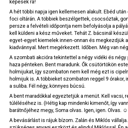
képesek rá!
A hét többi napja igen kellemesen alakult. Ebéd után öt 
foci oltárán. A többiek beszélgettek, csocsóztak, g
persze a felvételi időpontja nem befolyásolja a pályáz
kell küldeni a kész műveket. Tehát Z. bácsinál kész
egyet-egyet kiemelek innen-onnan és megkezdjük az
kiadvánnyal. Mert megérkezett. Időben. Még van nég
A szombati akcióra tekintettel a négy vidéki és nég
haza pénteken. Bent maradunk. Ők csütörtökön est
holmijukat, így szombaton nem kell még ezt is cipelni
holmijuk is. A többieket szombaton reggel 9 órakor, i
a suliba. Fél négy, könnyes búcsú.
A bent maradókkal egyeztetjük a menüt. Kell vacsi, r
túléléséhez is. (Hétig kap mindenki kimenőt, így vann
barátnőjéhez megy, Soma olvas. Igen, igen. Olvas. ☺
A bevásárlást is rájuk bízom. Zalán és Miklós vállalja.
szükséges anyagi eszközt és elindul Miklóssal. Én a