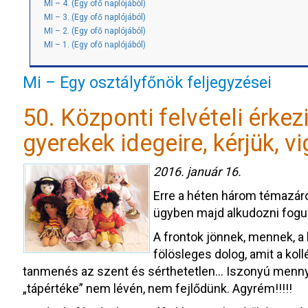
MI – 4. (Egy ofő naplójából)
MI – 3. (Egy ofő naplójából)
MI – 2. (Egy ofő naplójából)
MI – 1. (Egy ofő naplójából)
Mi – Egy osztályfőnök feljegyzései
50. Központi felvételi érkez
gyerekek idegeire, kérjük, v
2016. január 16.
Erre a héten három témazáró 
ügyben majd alkudozni fogun
A frontok jönnek, mennek, a 
fölösleges dolog, amit a kol
tanmenés az szent és sérthetetlen… Iszonyú mennyisé
„tápértéke” nem lévén, nem fejlődünk. Agyrém!!!!!