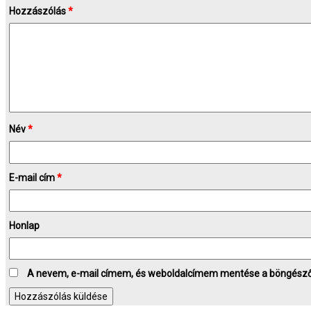
Hozzászólás
*
Név
*
E-mail cím
*
Honlap
A nevem, e-mail címem, és weboldalcímem mentése a böngész