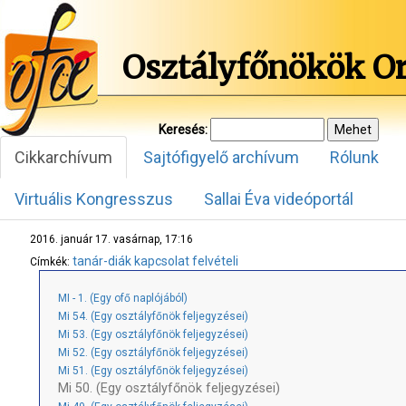
Osztályfőnökök O
Keresés:
Cikkarchívum
Sajtófigyelő archívum
Rólunk
Virtuális Kongresszus
Sallai Éva videóportál
2016. január 17. vasárnap, 17:16
tanár-diák kapcsolat
felvételi
Címkék:
MI - 1. (Egy ofő naplójából)
Mi 54. (Egy osztályfőnök feljegyzései)
Mi 53. (Egy osztályfőnök feljegyzései)
Mi 52. (Egy osztályfőnök feljegyzései)
Mi 51. (Egy osztályfőnök feljegyzései)
Mi 50. (Egy osztályfőnök feljegyzései)