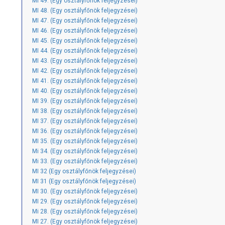
Mi 49. (Egy osztályfőnök feljegyzései)
MI 48. (Egy osztályfőnök feljegyzései)
MI 47. (Egy osztályfőnök feljegyzései)
MI 46. (Egy osztályfőnök feljegyzései)
MI 45. (Egy osztályfőnök feljegyzései)
MI 44. (Egy osztályfőnök feljegyzései)
MI 43. (Egy osztályfőnök feljegyzései)
MI 42. (Egy osztályfőnök feljegyzései)
MI 41. (Egy osztályfőnök feljegyzései)
MI 40. (Egy osztályfőnök feljegyzései)
MI 39. (Egy osztályfőnök feljegyzései)
MI 38. (Egy osztályfőnök feljegyzései)
MI 37. (Egy osztályfőnök feljegyzései)
MI 36. (Egy osztályfőnök feljegyzései)
MI 35. (Egy osztályfőnök feljegyzései)
Mi 34. (Egy osztályfőnök feljegyzései)
Mi 33. (Egy osztályfőnök feljegyzései)
MI 32 (Egy osztályfőnök feljegyzései)
MI 31 (Egy osztályfőnök feljegyzései)
MI 30. (Egy osztályfőnök feljegyzései)
MI 29. (Egy osztályfőnök feljegyzései)
Mi 28. (Egy osztályfőnök feljegyzései)
MI 27. (Egy osztályfőnök feljegyzései)