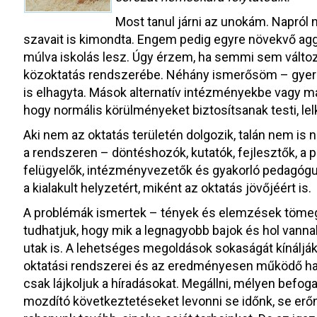
Most tanul járni az unokám. Napról
szavait is kimondta. Engem pedig egyre növekvő aggo
múlva iskolás lesz. Úgy érzem, ha semmi sem változ
közoktatás rendszerébe. Néhány ismerősöm – gyerm
is elhagyta. Mások alternatív intézményekbe vagy m
hogy normális körülményeket biztosítsanak testi, lel
Aki nem az oktatás területén dolgozik, talán nem is 
a rendszeren – döntéshozók, kutatók, fejlesztők, 
felügyelők, intézményvezetők és gyakorló pedagógu
a kialakult helyzetért, miként az oktatás jövőjéért is.
A problémák ismertek – tények és elemzések tömeg
tudhatjuk, hogy mik a legnagyobb bajok és hol vannak
utak is. A lehetséges megoldások sokaságát kínálják
oktatási rendszerei és az eredményesen működő haza
csak lájkoljuk a híradásokat. Megállni, mélyen befog
mozdító következtetéseket levonni se időnk, se erő