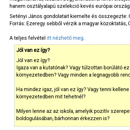
hanem osztályalapú szelekció kevés európai országb
Setényi János gondolatait kiemelte és összegezte: 
Forrás: Ezeregy sebből vérzik a magyar közoktatás, 
A teljes felvétel
itt nézhető meg
.
Jól van ez így?
Jól van ez így?
Igaza van a kutatónak? Vagy túlzottan borúlátó ez
környezetedben? Vagy minden a legnagyobb ren
Ha mindez igaz, jól van ez így? Vagy tenni kellene
környezetedben mit tehetnél?
Milyen lenne az az iskola, amelyik pozitív szerep
boldogulásában, bárhonnan érkezzen is?