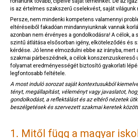
rohanunk tovább, cipelve saját terheinket. De az ig
is az értelmes szakszerű cselekvést, saját világunk 
Persze, nem mindenki kompetens valamennyi probl
eltéréseiből fakadóan mindannyiunknak vannak korlát
azonban nem érvényes a gondolkodásra! A célok, a
szintű átlátása elsősorban igény, elköteleződés és 
kérdése. Jó lenne elmozdulni ebbe az irányba, mert 
szakmai párbeszédnek, a célok konszenzuskereső új
folyamat eredményességét biztosító gyakorlati lép
legfontosabb feltétele.
A most induló sorozat saját kontextusukból kiemelve,
tényt, megállapítást, véleményt vagy javaslatot, ho
gondolkodást, a reflektálást és az eltérő nézetek üt
beszélgetések és szervezett szakmai keretek között 
1. Mitől függ a magyar isko