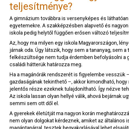
teljesítménye?
A gimnázium továbbra is versenyképes és láthatóan f
egyetemekre. A szakképzésben alapvető és nagyon 
iskola pedig helytől függően erősen változó teljesít
Az, hogy ma milyen egy iskola Magyarországon, lény
járnak oda. Úgy látszik, hogy sem a tananyag, sem
felkészültsége nem tudja érdemben befolyásolni a g
családi hátterük határozza meg.
Ha a magánórák rendszerét is figyelembe vesszük –
gazdaságának tekinthető –, akkor kimondható, hogy 
jelentős része ezeknek tulajdonítható. Így nézve teh
Az iskola lassan olyan hellyé válik, ahová bejárnak ugy
semmi sem ott dől el.
A gyerekek életútját ma nagyon korán meghatározzák 
nem olyan dolgokat kérdeznek, amiket az általános is
magántanárral, tesztek begyakorlásával lehet elsajátí