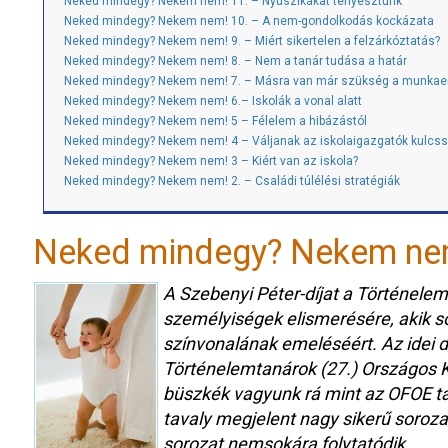
Neked mindegy? Nekem nem! 11. – Nyuszikákat tenyésztünk
Neked mindegy? Nekem nem! 10. – A nem-gondolkodás kockázata
Neked mindegy? Nekem nem! 9. – Miért sikertelen a felzárkóztatás?
Neked mindegy? Nekem nem! 8. – Nem a tanár tudása a határ
Neked mindegy? Nekem nem! 7. – Másra van már szükség a munkae
Neked mindegy? Nekem nem! 6.– Iskolák a vonal alatt
Neked mindegy? Nekem nem! 5 – Félelem a hibázástól
Neked mindegy? Nekem nem! 4 – Váljanak az iskolaigazgatók kulcss
Neked mindegy? Nekem nem! 3 – Kiért van az iskola?
Neked mindegy? Nekem nem! 2. – Családi túlélési stratégiák
Neked mindegy? Nekem ne
A Szebenyi Péter-díjat a Történelem
személyiségek elismerésére, akik so
színvonalának emeléséért. Az idei d
Történelemtanárok (27.) Országos K
büszkék vagyunk rá mint az OFOE ta
tavaly megjelent nagy sikerű sorozat
sorozat nemsokára folytatódik.