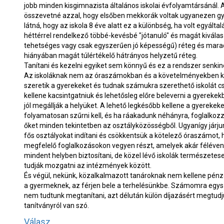
jobb minden kisgimnazista általános iskolai évfolyamtársánál. 
összevetné azzal, hogy elsőben mekkorák voltak ugyanezen gye
látná, hogy az iskola 8 éve alatt ez a különbség, ha volt egyált
héttérrel rendelkező többé-kevésbé "jótanuló" és magát kiválasz
tehetséges vagy csak egyszerűen jó képességű) réteg és marad
hiányában magát túlértékelő hátrányos helyzetű réteg.
Tanítani és kezelni egyiket sem könnyű és ez a rendszer senk
Az iskoláknak nem az óraszámokban és a követelményekben k
szeretik a gyerekeket és tudnak számukra szerethető iskolát c
kellene kacsintgatniuk és lehetősleg előre beleverni a gyereke
jól megállják a helyüket. A lehető legkésőbb kellene a gyerekek
folyamatosan szűrni kell, és ha ráakadunk néhányra, foglalkozz
őket minden tekintetben az osztályközösségből. Ugyanígy járjunk
fős osztályokat indítani és csökkentsük a kötelező óraszámot, 
megfelelő foglalkozásokon vegyen részt, amelyek akár féléven
mindent helyben biztosítani, de közel lévő iskolák természete
tudják mozgatni az intézmények között.
És végül, nekünk, közalkalmazott tanároknak nem kellene pénz
a gyermeknek, az férjen bele a terhelésünkbe. Számomra egysze
nem tudtunk megtanítani, azt délután külön díjazásért megtudj
tanítványról van szó.
Válasz