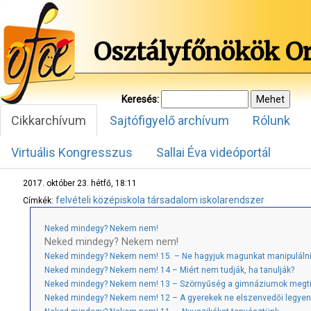
Osztályfőnökök O
Keresés:
Cikkarchívum
Sajtófigyelő archívum
Rólunk
Virtuális Kongresszus
Sallai Éva videóportál
2017. október 23. hétfő, 18:11
felvételi
középiskola
társadalom
iskolarendszer
Címkék:
Neked mindegy? Nekem nem!
Neked mindegy? Nekem nem!
Neked mindegy? Nekem nem! 15. – Ne hagyjuk magunkat manipulálni
Neked mindegy? Nekem nem! 14 – Miért nem tudják, ha tanulják?
Neked mindegy? Nekem nem! 13 – Szörnyűség a gimnáziumok megt
Neked mindegy? Nekem nem! 12 – A gyerekek ne elszenvedői legyen