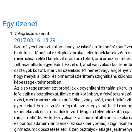
Egy üzenet
Tokaji Ildikó
szerint:
2017.03.16. 18:29
Személyes tapasztalatom, hogy az iskolák a "különórákban" v
hirdetnek. Ráadásul ezek plusz órákat jelentenek kötelezően 
minimálisan előírt kötelező óraszám felett, ami óraszám tehe
felhasználható egyébként. Ezzel ott, ahol van választási lehető
osztályok között, már van szelekció. Pl. német vagy angol nyelvet
hogy melyik a "jobb" és onnantól szerintem szignifikáns különbs
képességek tekintetében.
Az alsó tagozatban ezt próbálják kiegyenlíteni és talán sikerül
lefejezik az osztályokat, illetve már korábban, a felvételizni 
azért, mert marasztalni akarják őket, vagy azért, mert felkész
gyerekeket. Erre a szülők még rátesznek egy lapáttal. Itt már n
szándékozók és a maradók között. Maga a felvételi azután úja
megismétlődik. Hetedik-nyolcadikra a normál általános iskolai 
és pontos adataim nincsenek, ez csak benyomás) szignifikánsa
gimnáziumok összetételétől. Ezen osztályok átlagteljesítmény