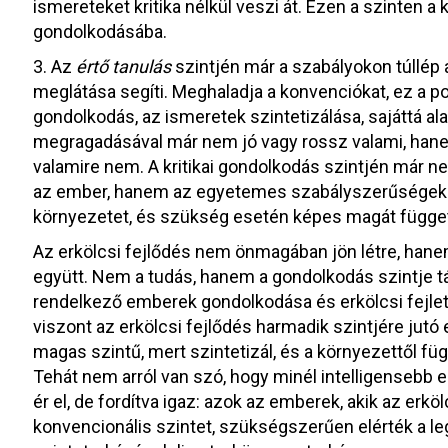
ismereteket kritika nélkül veszi át. Ezen a szinten a
gondolkodásába.
3. Az
értő tanulás
szintjén már a szabályokon túllép
meglátása segíti. Meghaladja a konvenciókat, ez a p
gondolkodás, az ismeretek szintetizálása, sajáttá alak
megragadásával már nem jó vagy rossz valami, hane
valamire nem. A kritikai gondolkodás szintjén már ne
az ember, hanem az egyetemes szabályszerűségeket k
környezetet, és szükség esetén képes magát függetle
Az erkölcsi fejlődés nem önmagában jön létre, han
együtt. Nem a tudás, hanem a gondolkodás szintje t
rendelkező emberek gondolkodása és erkölcsi fejlet
viszont az erkölcsi fejlődés harmadik szintjére j
magas szintű, mert szintetizál, és a környezettől füg
Tehát nem arról van szó, hogy minél intelligensebb 
ér el, de fordítva igaz: azok az emberek, akik az erkö
konvencionális szintet, szükségszerűen elérték a le