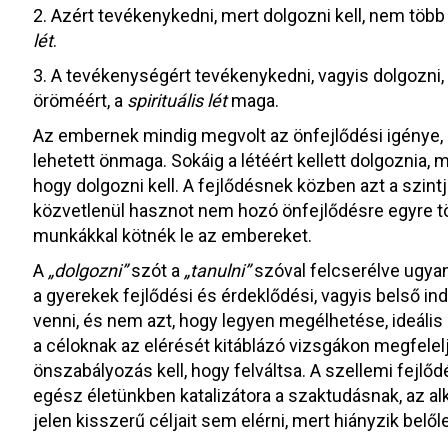
2. Azért tevékenykedni, mert dolgozni kell, nem töb
lét
.
3. A tevékenységért tevékenykedni, vagyis dolgozni,
öröméért, a
spirituális lét
maga.
Az embernek mindig megvolt az önfejlődési igénye,
lehetett önmaga. Sokáig a létéért kellett dolgoznia, 
hogy dolgozni kell. A fejlődésnek közben azt a szintj
közvetlenül hasznot nem hozó önfejlődésre egyre tö
munkákkal kötnék le az embereket.
A
„dolgozni”
szót a
„tanulni”
szóval felcserélve ugyan
a gyerekek fejlődési és érdeklődési, vagyis belső ind
venni, és nem azt, hogy legyen megélhetése, ideális
a céloknak az elérését kitáblázó vizsgákon megfelel
önszabályozás kell, hogy felváltsa. A szellemi fej
egész életünkben katalizátora a szaktudásnak, az alk
jelen kisszerű céljait sem elérni, mert hiányzik belől