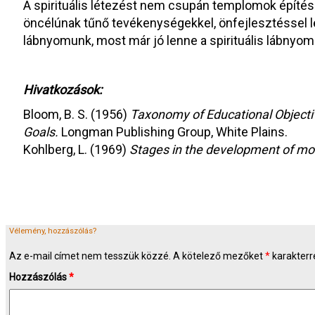
A spirituális létezést nem csupán templomok építésé
öncélúnak tűnő tevékenységekkel, önfejlesztéssel leh
lábnyomunk, most már jó lenne a spirituális lábnyom
Hivatkozások:
Bloom, B. S. (1956)
Taxonomy of Educational Objectiv
Goals.
Longman Publishing Group, White Plains.
Kohlberg, L. (1969)
Stages in the development of mor
Vélemény, hozzászólás?
Az e-mail címet nem tesszük közzé.
A kötelező mezőket
*
karakterre
Hozzászólás
*