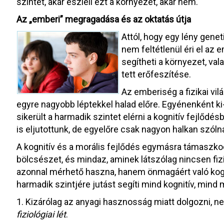
szintet, akár észleli ezt a környezet, akár nem.
Az „emberi” megragadása és az oktatás útja
Attól, hogy egy lény gene
nem feltétlenül éri el az e
segítheti a környezet, va
tett erőfeszítése.
Az emberiség a fizikai v
egyre nagyobb léptekkel halad előre. Egyénenként ki-
sikerült a harmadik szintet elérni a kognitív fejlődé
is eljutottunk, de egyelőre csak nagyon halkan szóln
A kognitív és a morális fejlődés egymásra támaszko
bölcsészet, és mindaz, aminek látszólag nincsen fiz
azonnal mérhető haszna, hanem önmagáért való kogni
harmadik szintjére jutást segíti mind kognitív, mind 
1. Kizárólag az anyagi hasznosság miatt dolgozni, n
fiziológiai lét
.