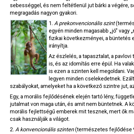
sebességgel, és nem feltétlenül jut bárki a végére, 
megragadás nagyon gyakori.
1.
A prekonvencionális szint
(termés
egyén minden magasabb „jó” vagy „r
fizikai következményei, a büntetés e
irányítja.
Az észlelés, a tapasztalat, a pavlovi 
is, és az idomítás erre épül. Ha vala
is ezen a szinten kell megoldani. V
legyen minden cselekedetnek. Ezált
szabályokat, amelyeket ha a következő szintre jut,
Egy, a morális fejlődésének elején tartó lény, függet
jutalmat von maga után, és amit nem büntetnek. A kö
morális fejlettségű emberek mit tesznek, mert ők ma
csak használják a világot.
2.
A konvencionális szinten
(természetes fejlődése 9