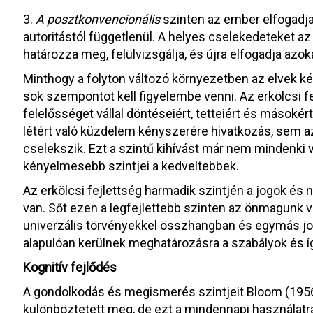
3.
A posztkonvencionális
szinten az ember elfogadja
autoritástól függetlenül. A helyes cselekedeteket az
határozza meg, felülvizsgálja, és újra elfogadja azok
Minthogy a folyton változó környezetben az elvek k
sok szempontot kell figyelembe venni. Az erkölcsi f
felelősséget vállal döntéseiért, tetteiért és másokér
létért való küzdelem kényszerére hivatkozás, sem
cselekszik. Ezt a szintű kihívást már nem mindenki vál
kényelmesebb szintjei a kedveltebbek.
Az erkölcsi fejlettség harmadik szintjén a jogok és
van. Sőt ezen a legfejlettebb szinten az önmagunk vá
univerzális törvényekkel összhangban és egymás jog
alapulóan kerülnek meghatározásra a szabályok és íg
Kognitív fejlődés
A gondolkodás és megismerés szintjeit Bloom (1956)
különböztetett meg, de ezt a mindennapi használatr