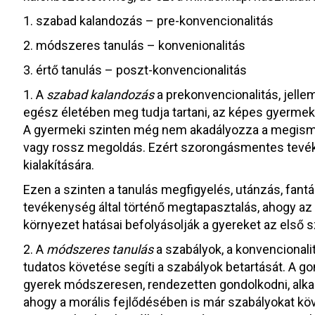
1. szabad kalandozás – pre-konvencionalitás
2. módszeres tanulás – konvenionalitás
3. értő tanulás – poszt-konvencionalitás
1. A
szabad kalandozás
a prekonvencionalitás, jellem
egész életében meg tudja tartani, az képes gyermekie
A gyermeki szinten még nem akadályozza a megisme
vagy rossz megoldás. Ezért szorongásmentes tevék
kialakítására.
Ezen a szinten a tanulás megfigyelés, utánzás, fantá
tevékenység által történő megtapasztalás, ahogy az e
környezet hatásai befolyásolják a gyereket az első szi
2. A
módszeres tanulás
a szabályok, a konvencionali
tudatos követése segíti a szabályok betartását. A g
gyerek módszeresen, rendezetten gondolkodni, alkal
ahogy a morális fejlődésében is már szabályokat kö