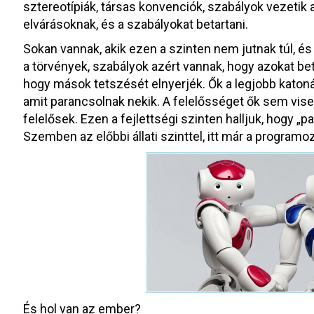
sztereotípiák, társas konvenciók, szabályok vezetik 
elvárásoknak, és a szabályokat betartani.
Sokan vannak, akik ezen a szinten nem jutnak túl, é
a törvények, szabályok azért vannak, hogy azokat be
hogy mások tetszését elnyerjék. Ők a legjobb katon
amit parancsolnak nekik. A felelősséget ők sem visel
felelősek. Ezen a fejlettségi szinten halljuk, hogy „pa
Szemben az előbbi állati szinttel, itt már a programo
És hol van az ember?