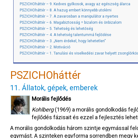
PSZICHOháttér – 9. Kedves gyilkosok, avagy az egészség álarca
PSZICHOháttér – 8. A hazug embert könnyebb utolérni
PSZICHOháttér – 7. A zavarosban a manipulátor a nyertes
PSZICHOháttér – 6. Magabiztosság = bizalom és önbizalom
PSZICHOháttér – 5. Tehetség és lehetőség
PSZICHOháttér – 4. A tehetség talentummá fejlődése
PSZICHOháttér – 3. „Nem érdekel, hogy lehetetlen”
PSZICHOháttér – 2. Motiváció
PSZICHOháttér – 1. Tanulási és viselkedési zavar helyett zsonglőrkö
PSZICHOháttér
11. Állatok, gépek, emberek
Morális fejlődés
Kohlberg
(1969) a morális gondolkodás fejl
fejlődés fázisait és ezzel a fejlesztés lehe
A morális gondolkodás három szintje egymással felc
egymást. A szinteken egyforma sorrendben megy ke