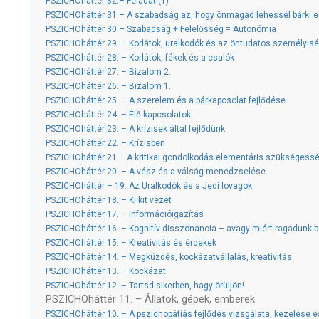
PSZICHOháttér 32.– Feladat (1)
PSZICHOháttér 31 – A szabadság az, hogy önmagad lehessél bárki e
PSZICHOháttér 30 – Szabadság + Felelősség = Autonómia
PSZICHOháttér 29. – Korlátok, uralkodók és az öntudatos személyis
PSZICHOháttér 28. – Korlátok, fékek és a csalók
PSZICHOháttér 27. – Bizalom 2.
PSZICHOháttér 26. – Bizalom 1.
PSZICHOháttér 25. – A szerelem és a párkapcsolat fejlődése
PSZICHOháttér 24. – Élő kapcsolatok
PSZICHOháttér 23. – A krízisek által fejlődünk
PSZICHOháttér 22. – Krízisben
PSZICHOháttér 21.– A kritikai gondolkodás elementáris szükségess
PSZICHOháttér 20. – A vész és a válság menedzselése
PSZICHOháttér – 19. Az Uralkodók és a Jedi lovagok
PSZICHOháttér 18. – Ki kit vezet
PSZICHOháttér 17. – Információigazítás
PSZICHOháttér 16. – Kognitív disszonancia – avagy miért ragadunk b
PSZICHOháttér 15. – Kreativitás és érdekek
PSZICHOháttér 14. – Megküzdés, kockázatvállalás, kreativitás
PSZICHOháttér 13. – Kockázat
PSZICHOháttér 12. – Tartsd sikerben, hagy örüljön!
PSZICHOháttér 11. – Állatok, gépek, emberek
PSZICHOháttér 10. – A pszichopátiás fejlődés vizsgálata, kezelése