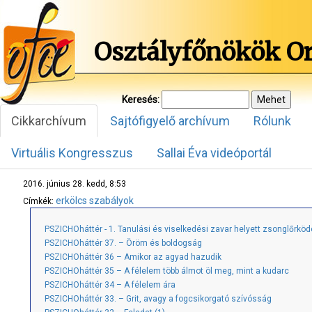
Osztályfőnökök O
Keresés:
Cikkarchívum
Sajtófigyelő archívum
Rólunk
Virtuális Kongresszus
Sallai Éva videóportál
2016. június 28. kedd, 8:53
erkölcs
szabályok
Címkék:
PSZICHOháttér - 1. Tanulási és viselkedési zavar helyett zsonglőrkö
PSZICHOháttér 37. – Öröm és boldogság
PSZICHOháttér 36 – Amikor az agyad hazudik
PSZICHOháttér 35 – A félelem több álmot öl meg, mint a kudarc
PSZICHOháttér 34 – A félelem ára
PSZICHOháttér 33. – Grit, avagy a fogcsikorgató szívósság