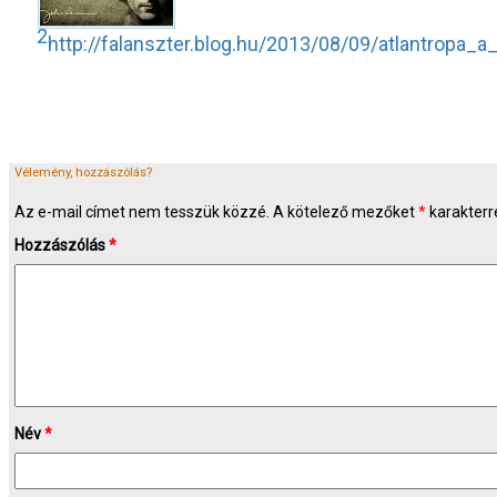
2
http://falanszter.blog.hu/2013/08/09/atlantrop
Vélemény, hozzászólás?
Az e-mail címet nem tesszük közzé.
A kötelező mezőket
*
karakterre
Hozzászólás
*
Név
*