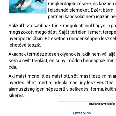
megkérdőjelezésére, és közben m
feladandó elemeket. Ezért bármi
partneri kapcsolat nem igazán n
Sokkal biztosabbnak tűnik megoldatlanul hagyni a prob
megszokott megoldást. Saját térfélen, ismert tere
nyerőpozícióban. Ez esetben mindenképpen lesznek v
lehetővé teszik.
Akadnak természetesen olyanok is, akik nem vállal
sem a nyílt tarolást, és sunyi módon becsapnak minde
oda.
Aki mást mond itt és mást ott, sőt, mást tesz, mint
nyertes lehet, mert mindenki más úgy lesz vesztes, ho
alamusziság igen népszerű viselkedési forma, külö
sikeres.