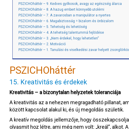
PSZICHOháttér – 9. Kedves gyilkosok, avagy az egészség álarca
PSZICHOháttér – 8. A hazug embert könnyebb utolérni
PSZICHOháttér – 7. A zavarosban a manipulátor a nyertes
PSZICHOháttér – 6. Magabiztosság = bizalom és önbizalom
PSZICHOháttér – 5. Tehetség és lehetőség
PSZICHOháttér – 4. A tehetség talentummá fejlődése
PSZICHOháttér – 3. „Nem érdekel, hogy lehetetlen”
PSZICHOháttér – 2. Motiváció
PSZICHOháttér – 1. Tanulási és viselkedési zavar helyett zsonglőrkö
PSZICHOháttér
15. Kreativitás és érdekek
Kreativitás – a bizonytalan helyzetek toleranciája
A kreativitás az a nehezen megragadható pillanat, a
között kapcsolat alakul ki, és új megoldás születik.
A kreatív megoldás jellemzője, hogy összekapcsolja
olyasmit hoz létre, ami még nem volt: „kreál”, alkot