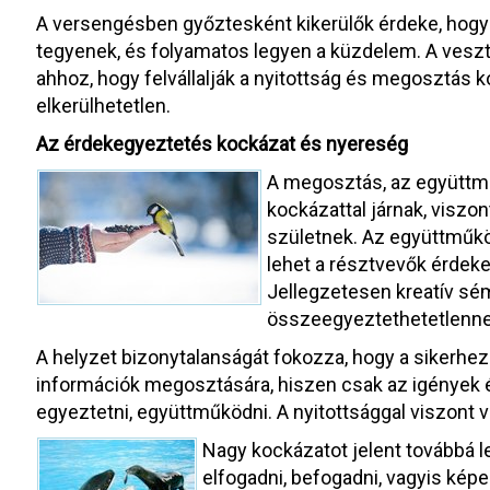
A versengésben győztesként kikerülők érdeke, hog
tegyenek, és folyamatos legyen a küzdelem. A ves
ahhoz, hogy felvállalják a nyitottság és megosztás k
elkerülhetetlen.
Az érdekegyeztetés kockázat és nyereség
A megosztás, az együttmű
kockázattal járnak, viszon
születnek. Az együttműkö
lehet a résztvevők érdekei
Jellegzetesen kreatív sé
összeegyeztethetetlennek
A helyzet bizonytalanságát fokozza, hogy a sikerhez 
információk megosztására, hiszen csak az igények 
egyeztetni, együttműködni. A nyitottsággal viszont 
Nagy kockázatot jelent továbbá l
elfogadni, befogadni, vagyis kép