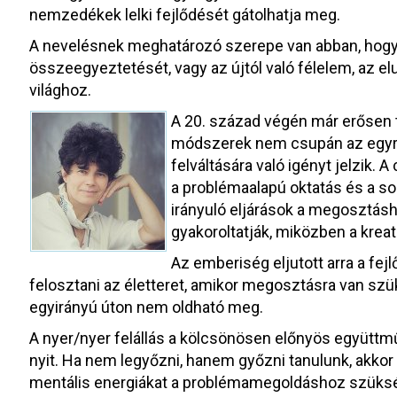
nemzedékek lelki fejlődését gátolhatja meg.
A nevelésnek meghatározó szerepe van abban, hogy 
összeegyeztetését, vagy az újtól való félelem, az el
világhoz.
A 20. század végén már erősen 
módszerek nem csupán az egyre
felváltására való igényt jelzik. 
a problémaalapú oktatás és a so
irányuló eljárások a megosztás
gyakoroltatják, miközben a kreat
Az emberiség eljutott arra a fej
felosztani az életteret, amikor megosztásra van sz
egyirányú úton nem oldható meg.
A nyer/nyer felállás a kölcsönösen előnyös együttm
nyit. Ha nem legyőzni, hanem győzni tanulunk, akko
mentális energiákat a problémamegoldáshoz szüksége