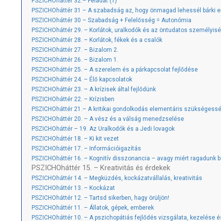
PSZICHOháttér 32.– Feladat (1)
PSZICHOháttér 31 – A szabadság az, hogy önmagad lehessél bárki e
PSZICHOháttér 30 – Szabadság + Felelősség = Autonómia
PSZICHOháttér 29. – Korlátok, uralkodók és az öntudatos személyis
PSZICHOháttér 28. – Korlátok, fékek és a csalók
PSZICHOháttér 27. – Bizalom 2.
PSZICHOháttér 26. – Bizalom 1.
PSZICHOháttér 25. – A szerelem és a párkapcsolat fejlődése
PSZICHOháttér 24. – Élő kapcsolatok
PSZICHOháttér 23. – A krízisek által fejlődünk
PSZICHOháttér 22. – Krízisben
PSZICHOháttér 21.– A kritikai gondolkodás elementáris szükségess
PSZICHOháttér 20. – A vész és a válság menedzselése
PSZICHOháttér – 19. Az Uralkodók és a Jedi lovagok
PSZICHOháttér 18. – Ki kit vezet
PSZICHOháttér 17. – Információigazítás
PSZICHOháttér 16. – Kognitív disszonancia – avagy miért ragadunk b
PSZICHOháttér 15. – Kreativitás és érdekek
PSZICHOháttér 14. – Megküzdés, kockázatvállalás, kreativitás
PSZICHOháttér 13. – Kockázat
PSZICHOháttér 12. – Tartsd sikerben, hagy örüljön!
PSZICHOháttér 11. – Állatok, gépek, emberek
PSZICHOháttér 10. – A pszichopátiás fejlődés vizsgálata, kezelése