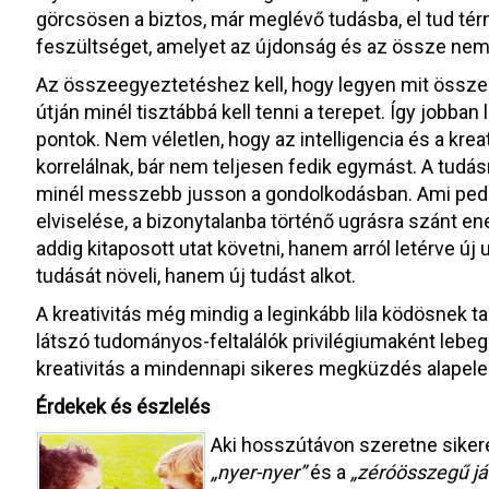
görcsösen a biztos, már meglévő tudásba, el tud térni b
feszültséget, amelyet az újdonság és az össze nem 
Az összeegyeztetéshez kell, hogy legyen mit össze
útján minél tisztábbá kell tenni a terepet. Így jobba
pontok. Nem véletlen, hogy az intelligencia és a kre
korrelálnak, bár nem teljesen fedik egymást. A tud
minél messzebb jusson a gondolkodásban. Ami pedig 
elviselése, a bizonytalanba történő ugrásra szánt e
addig kitaposott utat követni, hanem arról letérve új
tudását növeli, hanem új tudást alkot.
A kreativitás még mindig a leginkább lila ködösnek t
látszó tudományos-feltalálók privilégiumaként lebeg
kreativitás a mindennapi sikeres megküzdés alapel
Érdekek és észlelés
Aki hosszútávon szeretne sikere
„nyer-nyer”
és a
„zéróösszegű j