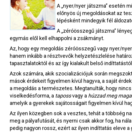
A „nyer/nyer játszma” esetén mi
előnyös új megoldásokat az tesz
lépésként mindegyik fél áldozat
A „zéróösszegű játszma” lényege
egymás elől kell elhappolni a zsákmányt.
Az, hogy egy megoldás zéróösszegű vagy nyer/nyer l
hanem inkább a résztvevők helyzetészlelése határoz
tapasztalatoktól és az így kialakult belső indíttatástól,
Azok számára, akik szocializációjuk során megszokt
mások érdekeit figyelmen kívül hagyva, a saját érde
a megoldás a természetes. Megtanulták, hogy nincs
viselkedésforma, a
taposs
vagy a
húzzad meg maga
amelyik a gyerekek sajátosságait figyelmen kívül hag
Az ilyen közegben sok a vesztes, tehát a többség n
meg a pályafutását, és nyerni csak akkor fog, ha nál
pedig nagyon rossz, ezért az ilyen indíttatás eleve 