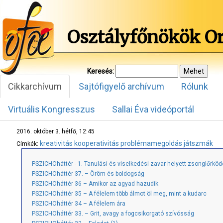
Osztályfőnökök O
Keresés:
Cikkarchívum
Sajtófigyelő archívum
Rólunk
Virtuális Kongresszus
Sallai Éva videóportál
2016. október 3. hétfő, 12:45
kreativitás
kooperativitás
problémamegoldás
játszmák
Címkék:
PSZICHOháttér - 1. Tanulási és viselkedési zavar helyett zsonglőrkö
PSZICHOháttér 37. – Öröm és boldogság
PSZICHOháttér 36 – Amikor az agyad hazudik
PSZICHOháttér 35 – A félelem több álmot öl meg, mint a kudarc
PSZICHOháttér 34 – A félelem ára
PSZICHOháttér 33. – Grit, avagy a fogcsikorgató szívósság