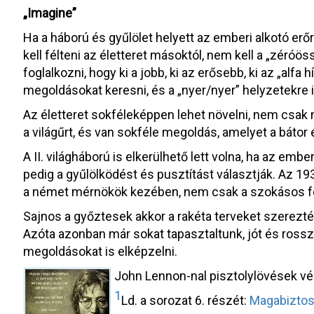
„Imagine”
Ha a háború és gyűlölet helyett az emberi alkotó erő
kell félteni az életteret másoktól, nem kell a „zéróö
foglalkozni, hogy ki a jobb, ki az erősebb, ki az „alfa 
megoldásokat keresni, és a „nyer/nyer” helyzetekre i
Az életteret sokféleképpen lehet növelni, nem csak 
a világűrt, és van sokféle megoldás, amelyet a bátor 
A II. világháború is elkerülhető lett volna, ha az em
pedig a gyűlölködést és pusztítást választják. Az 1
a német mérnökök kezében, nem csak a szokásos feg
Sajnos a győztesek akkor a rakéta terveket szerezté
Azóta azonban már sokat tapasztaltunk, jót és rossz
megoldásokat is elképzelni.
John Lennon-nal pisztolylövések vé
1
Ld. a sorozat 6. részét:
Magabiztos