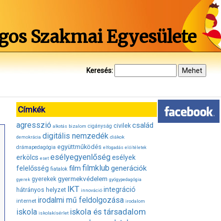
gos Szakmai Egyesülete
Keresés:
Címkék
agresszió
család
civilek
bizalom
cigányság
alkotás
digitális nemzedék
diákok
demokrácia
együttműködés
drámapedagógia
elfogadás
előítéletek
esélyegyenlőség
erkölcs
esélyek
eset
filmklub
film
generációk
felelősség
fiatalok
gyermekvédelem
gyerekek
gyerek
gyógypedagógia
IKT
integráció
hátrányos helyzet
innováció
irodalmi mű feldolgozása
internet
irodalom
iskola és társadalom
iskola
iskolakísérlet