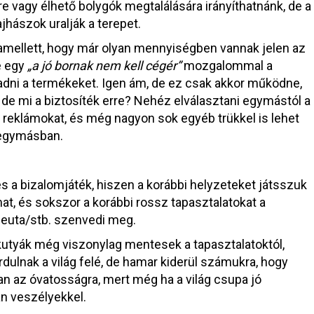
re vagy élhető bolygók megtalálására irányíthatnánk, de a
jhászok uralják a terepet.
amellett, hogy már olyan mennyiségben vannak jelen az
e egy
„a jó bornak nem kell cégér”
mozgalommal a
adni a termékeket. Igen ám, de ez csak akkor működne,
de mi a biztosíték erre? Nehéz elválasztani egymástól a
l reklámokat, és még nagyon sok egyéb trükkel is lehet
k egymásban.
a bizalomjáték, hiszen a korábbi helyzeteket játsszuk
t, és sokszor a korábbi rossz tapasztalatokat a
peuta/stb. szenvedi meg.
utyák még viszonylag mentesek a tapasztalatoktól,
ulnak a világ felé, de hamar kiderül számukra, hogy
an az óvatosságra, mert még ha a világ csupa jó
an veszélyekkel.