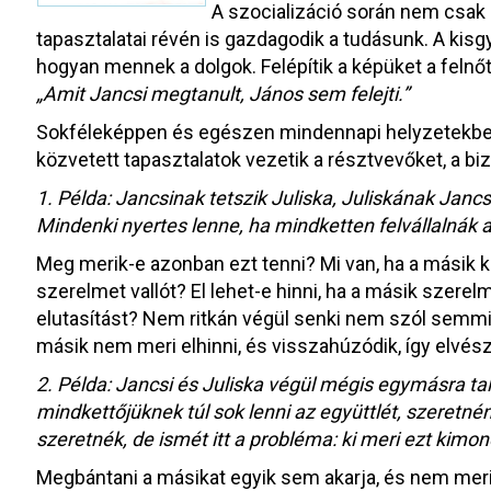
A szocializáció során nem csak
tapasztalatai révén is gazdagodik a tudásunk. A kisgy
hogyan mennek a dolgok. Felépítik a képüket a felnőt
„Amit Jancsi megtanult, János sem felejti.”
Sokféleképpen és egészen mindennapi helyzetekben i
közvetett tapasztalatok vezetik a résztvevőket, a bi
1. Példa: Jancsinak tetszik Juliska, Juliskának Jancs
Mindenki nyertes lenne, ha mindketten felvállalnák 
Meg merik-e azonban ezt tenni? Mi van, ha a másik k
szerelmet vallót? El lehet-e hinni, ha a másik szerel
elutasítást? Nem ritkán végül senki nem szól semmit
másik nem meri elhinni, és visszahúzódik, így elvész
2. Példa: Jancsi és Juliska végül mégis egymásra tal
mindkettőjüknek túl sok lenni az együttlét, szeretné
szeretnék, de ismét itt a probléma: ki meri ezt kimo
Megbántani a másikat egyik sem akarja, és nem merik 