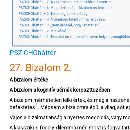
PSZICHOháttér – 7. A zavarosban a manipulátor a nyertes
PSZICHOháttér – 6. Magabiztosság = bizalom és önbizalom
PSZICHOháttér – 5. Tehetség és lehetőség
PSZICHOháttér – 4. A tehetség talentummá fejlődése
PSZICHOháttér – 3. „Nem érdekel, hogy lehetetlen”
PSZICHOháttér – 2. Motiváció
PSZICHOháttér – 1. Tanulási és viselkedési zavar helyett zsonglőrkö
PSZICHOháttér
27. Bizalom 2.
A bizalom értéke
A bizalom a kognitív sémák kereszttüzében
A bizalom mérhetetlen lelki érték, és még a haszo
1
befektetés
. Mégsem a bizalomra épül a világ, sőt e
Vajon a bizalmatlanság a nyertes megoldás, vagy mo
A klasszikus fogoly-dilemma még most is fogva tart 