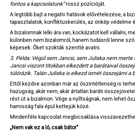
fontos a kapcsolatunk”
rossz pozícióját.
A legtöbb bajt a negatív hatások elővételezése, a b
tapasztalatok, konfliktuskerülés, az önkép védelme é
A bizalomnak lelki ára van, kockázatot kell vállalni, 
különben nem bizalomról, hanem tudásról lenne szó. 
képesek. Őket szokták szentté avatni.
3. Példa: Végül sem Jancsi, sem Juliska nem merte fe
Jancsi viszont titokban elkezdett a barátaival össz
túlórázik. Talán Juliska is elkezd ismét összejárni a b
Ettől kezdve azonban már az őszintétlenség is terheli
hazugság, akár nem, akár ártatlan baráti összejövet
rést üt a bizalmon. Vége a nyíltságnak, nem lehet ős
hamisság fala épül kettejük közé.
Mindenféle kapcsolat megbicsaklása visszavezethet
„Nem vak ez a ló, csak bátor”