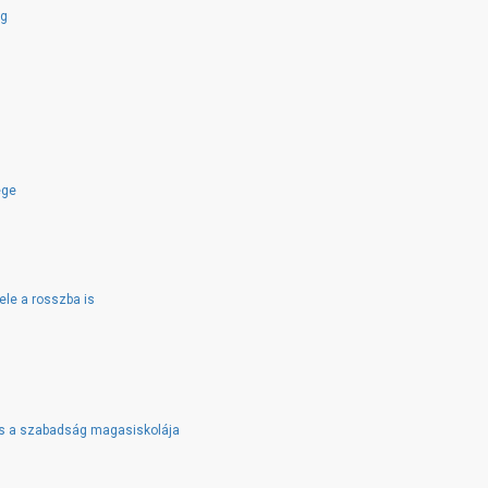
ég
ége
ele a rosszba is
 és a szabadság magasiskolája