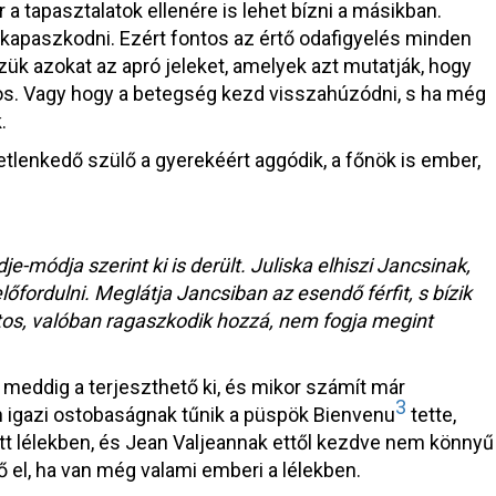
 tapasztalatok ellenére is lehet bízni a másikban.
kapaszkodni. Ezért fontos az értő odafigyelés minden
zük azokat az apró jeleket, amelyek azt mutatják, hogy
ányos. Vagy hogy a betegség kezd visszahúzódni, s ha még
.
tlenkedő szülő a gyerekéért aggódik, a főnök is ember,
e-módja szerint ki is derült. Juliska elhiszi Jancsinak,
őfordulni. Meglátja Jancsiban az esendő férfit, s bízik
tos, valóban ragaszkodik hozzá, nem fogja megint
 meddig a terjeszthető ki, és mikor számít már
3
n igazi ostobaságnak tűnik a püspök Bienvenu
tette,
lélekben, és Jean Valjeannak ettől kezdve nem könnyű
 el, ha van még valami emberi a lélekben.