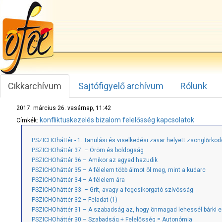
Cikkarchívum
Sajtófigyelő archívum
Rólunk
2017. március 26. vasárnap, 11:42
konfliktuskezelés
bizalom
felelősség
kapcsolatok
Címkék:
PSZICHOháttér - 1. Tanulási és viselkedési zavar helyett zsonglőrkö
PSZICHOháttér 37. – Öröm és boldogság
PSZICHOháttér 36 – Amikor az agyad hazudik
PSZICHOháttér 35 – A félelem több álmot öl meg, mint a kudarc
PSZICHOháttér 34 – A félelem ára
PSZICHOháttér 33. – Grit, avagy a fogcsikorgató szívósság
PSZICHOháttér 32.– Feladat (1)
PSZICHOháttér 31 – A szabadság az, hogy önmagad lehessél bárki e
PSZICHOháttér 30 – Szabadság + Felelősség = Autonómia