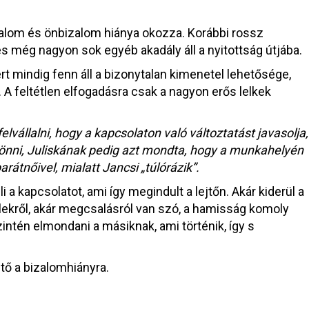
izalom és önbizalom hiánya okozza. Korábbi rossz
s még nagyon sok egyéb akadály áll a nyitottság útjába.
mert mindig fenn áll a bizonytalan kimenetel lehetősége,
A feltétlen elfogadásra csak a nagyon erős lelkek
lvállalni, hogy a kapcsolaton való változtatást javasolja,
ejönni, Juliskának pedig azt mondta, hogy a munkahelyén
arátnőivel, mialatt Jancsi „túlórázik”.
 a kapcsolatot, ami így megindult a lejtőn. Akár kiderül a
elekről, akár megcsalásról van szó, a hamisság komoly
zintén elmondani a másiknak, ami történik, így s
ő a bizalomhiányra.