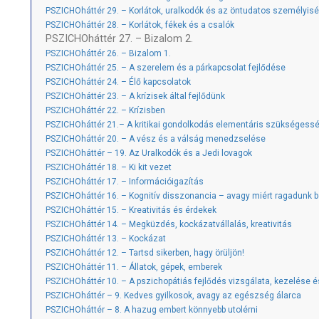
PSZICHOháttér 29. – Korlátok, uralkodók és az öntudatos személyis
PSZICHOháttér 28. – Korlátok, fékek és a csalók
PSZICHOháttér 27. – Bizalom 2.
PSZICHOháttér 26. – Bizalom 1.
PSZICHOháttér 25. – A szerelem és a párkapcsolat fejlődése
PSZICHOháttér 24. – Élő kapcsolatok
PSZICHOháttér 23. – A krízisek által fejlődünk
PSZICHOháttér 22. – Krízisben
PSZICHOháttér 21.– A kritikai gondolkodás elementáris szükségess
PSZICHOháttér 20. – A vész és a válság menedzselése
PSZICHOháttér – 19. Az Uralkodók és a Jedi lovagok
PSZICHOháttér 18. – Ki kit vezet
PSZICHOháttér 17. – Információigazítás
PSZICHOháttér 16. – Kognitív disszonancia – avagy miért ragadunk b
PSZICHOháttér 15. – Kreativitás és érdekek
PSZICHOháttér 14. – Megküzdés, kockázatvállalás, kreativitás
PSZICHOháttér 13. – Kockázat
PSZICHOháttér 12. – Tartsd sikerben, hagy örüljön!
PSZICHOháttér 11. – Állatok, gépek, emberek
PSZICHOháttér 10. – A pszichopátiás fejlődés vizsgálata, kezelése
PSZICHOháttér – 9. Kedves gyilkosok, avagy az egészség álarca
PSZICHOháttér – 8. A hazug embert könnyebb utolérni