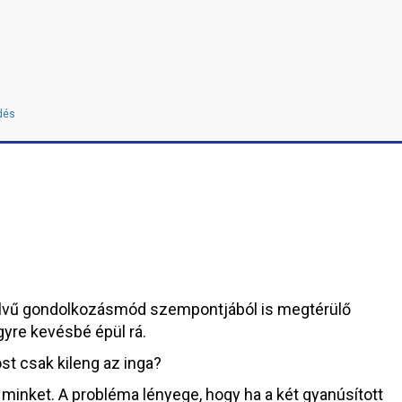
dés
nelvű gondolkozásmód szempontjából is megtérülő
gyre kevésbé épül rá.
st csak kileng az inga?
minket. A probléma lényege, hogy ha a két gyanúsított