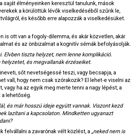
 a saját élményeinken keresztül tanulunk, mások
erekek a körülöttük lévők viselkedéséből szűrik le,
tvilágról, és később erre alapozzák a viselkedésüket.
s ott van a fogoly-dilemma, és akár közvetlen, akár
zalmat és az önbizalmat a kognitív sémák befolyásolják.
i. Elvben tiszta helyzet, nem lenne komplikáció.
a helyzetet, és megvallanák érzéseiket.
ineveti, sőt nevetségessé teszi, vagy becsapja, a
met vall, hogy nem csak szórakozik? El lehet-e viselni az
, vagy ha az egyik meg merte tenni a nagy lépést, a
 a lehetőség.
ál, és már hosszú ideje együtt vannak. Viszont kezd
nek lazítani a kapcsolaton. Mindketten ugyanazt
ndani?
felvállalni a zavarónak vélt közlést, a
„neked nem is