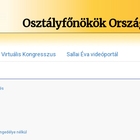
Osztályfőnökök Orszá
Virtuális Kongresszus
Sallai Éva videóportál
dés
ngedélye nélkül