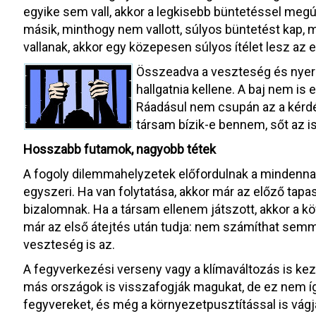
egyike sem vall, akkor a legkisebb büntetéssel megús
másik, minthogy nem vallott, súlyos büntetést kap,
vallanak, akkor egy közepesen súlyos ítélet lesz az
Összeadva a veszteség és nyere
hallgatnia kellene. A baj nem i
Ráadásul nem csupán az a kérdé
társam bízik-e bennem, sőt az i
Hosszabb futamok, nagyobb tétek
A fogoly dilemmahelyzetek előfordulnak a mindennap
egyszeri. Ha van folytatása, akkor már az előző tapasz
bizalomnak. Ha a társam ellenem játszott, akkor a 
már az első átejtés után tudja: nem számíthat semmi 
veszteség is az.
A fegyverkezési verseny vagy a klímaváltozás is ke
más országok is visszafogják magukat, de ez nem íg
fegyvereket, és még a környezetpusztítással is vágja 