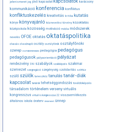
kapcsolatok
jövő
kapcsolat
karácsony
jelenismeret
jog
konferencia
kommunikáció
konfliktus
konfliktuskezelés
kutatás
kreativitás
kritika
könyvajánló
közoktatás
könyv
köznevelési törvény
módszerek
közösség
középiskola
motiváció
média
oktatáspolitika
OFOE
oktatás
nevelés
osztályfőnöki
osztály
olvasás
olvasónapló
osztályfőnök
pedagógus
szerep
pedagógia
osztálykirándulás
pályázat
pedagógusok
pályaorientáció
rendezvény
szabályok
szakmai
SNI
szakképzés
szervezet
szegénység
szolidaritás
szegregáció
színház
tanár-diák
szülők
tanulás
szülő
taneszköz
kapcsolat
tehetséggondozás
továbbképzés
tanárok
társadalom
történelem
verseny
virtuális
kongresszus
visszaemlékezés
virtuális kongresszus 22
ünnep
óraterv
általános iskola
önismeret