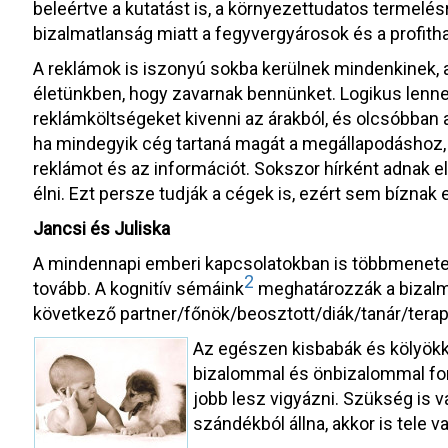
beleértve a kutatást is, a környezettudatos termelés
bizalmatlanság miatt a fegyvergyárosok és a profitha
A reklámok is iszonyú sokba kerülnek mindenkinek, 
életünkben, hogy zavarnak bennünket. Logikus lenn
reklámköltségeket kivenni az árakból, és olcsóbban 
ha mindegyik cég tartaná magát a megállapodáshoz, 
reklámot és az információt. Sokszor hírként adnak e
élni. Ezt persze tudják a cégek is, ezért sem bízna
Jancsi és Juliska
A mindennapi emberi kapcsolatokban is többmenetes 
2
tovább. A kognitív sémáink
meghatározzák a bizalma
következő partner/főnök/beosztott/diák/tanár/tera
Az egészen kisbabák és kölyökk
bizalommal és önbizalommal ford
jobb lesz vigyázni. Szükség is v
szándékból állna, akkor is tele v