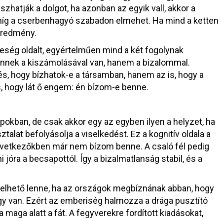
zhatják a dolgot, ha azonban az egyik vall, akkor a
 míg a cserbenhagyó szabadon elmehet. Ha mind a ketten
 eredmény.
ség oldalt, egyértelműen mind a két fogolynak
s ennek a kiszámolásával van, hanem a bizalommal.
s, hogy bízhatok-e a társamban, hanem az is, hogy a
s, hogy lát ő engem: én bízom-e benne.
okban, de csak akkor egy az egyben ilyen a helyzet, ha
talat befolyásolja a viselkedést. Ez a kognitív oldala a
következőkben már nem bízom benne. A csaló fél pedig
jóra a becsapottól. Így a bizalmatlanság stabil, és a
zelhető lenne, ha az országok megbíznának abban, hogy
y van. Ezért az emberiség halmozza a drága pusztító
maga alatt a fát. A fegyverekre fordított kiadásokat,