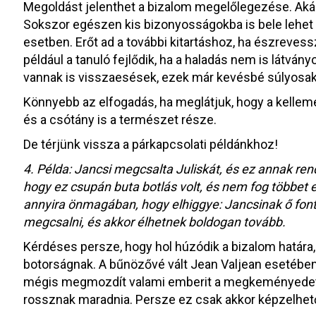
Megoldást jelenthet a bizalom megelőlegezése. Akár a
Sokszor egészen kis bizonyosságokba is bele lehet 
esetben. Erőt ad a további kitartáshoz, ha észrevess
például a tanuló fejlődik, ha a haladás nem is látv
vannak is visszaesések, ezek már kevésbé súlyosak
Könnyebb az elfogadás, ha meglátjuk, hogy a kelleme
és a csótány is a természet része.
De térjünk vissza a párkapcsolati példánkhoz!
4. Példa: Jancsi megcsalta Juliskát, és ez annak rendj
hogy ez csupán buta botlás volt, és nem fog többet el
annyira önmagában, hogy elhiggye: Jancsinak ő fon
megcsalni, és akkor élhetnek boldogan tovább.
Kérdéses persze, hogy hol húzódik a bizalom határa,
botorságnak. A bűnözővé vált Jean Valjean esetébe
mégis megmozdít valami emberit a megkeményedett 
rossznak maradnia. Persze ez csak akkor képzelhető