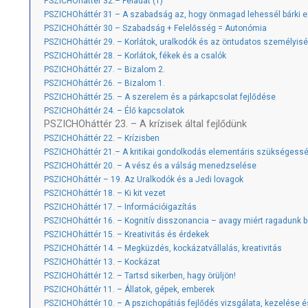
PSZICHOháttér 32.– Feladat (1)
PSZICHOháttér 31 – A szabadság az, hogy önmagad lehessél bárki e
PSZICHOháttér 30 – Szabadság + Felelősség = Autonómia
PSZICHOháttér 29. – Korlátok, uralkodók és az öntudatos személyis
PSZICHOháttér 28. – Korlátok, fékek és a csalók
PSZICHOháttér 27. – Bizalom 2.
PSZICHOháttér 26. – Bizalom 1.
PSZICHOháttér 25. – A szerelem és a párkapcsolat fejlődése
PSZICHOháttér 24. – Élő kapcsolatok
PSZICHOháttér 23. – A krízisek által fejlődünk
PSZICHOháttér 22. – Krízisben
PSZICHOháttér 21.– A kritikai gondolkodás elementáris szükségess
PSZICHOháttér 20. – A vész és a válság menedzselése
PSZICHOháttér – 19. Az Uralkodók és a Jedi lovagok
PSZICHOháttér 18. – Ki kit vezet
PSZICHOháttér 17. – Információigazítás
PSZICHOháttér 16. – Kognitív disszonancia – avagy miért ragadunk b
PSZICHOháttér 15. – Kreativitás és érdekek
PSZICHOháttér 14. – Megküzdés, kockázatvállalás, kreativitás
PSZICHOháttér 13. – Kockázat
PSZICHOháttér 12. – Tartsd sikerben, hagy örüljön!
PSZICHOháttér 11. – Állatok, gépek, emberek
PSZICHOháttér 10. – A pszichopátiás fejlődés vizsgálata, kezelése