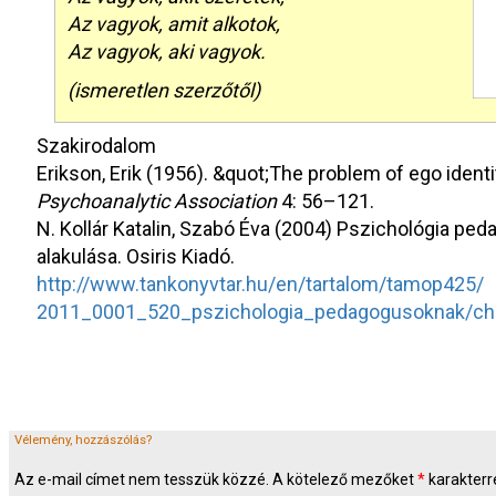
Az vagyok, amit alkotok,
Az vagyok, aki vagyok.
(ismeretlen szerzőtől)
Szakirodalom
Erikson, Erik (1956). &quot;The problem of ego ident
Psychoanalytic Association
4: 56–121.
N. Kollár Katalin, Szabó Éva (2004) Pszichológia ped
alakulása. Osiris Kiadó.
http://www.tankonyvtar.hu/en/tartalom/tamop425/
2011_0001_520_pszichologia_pedagogusoknak/ch
Vélemény, hozzászólás?
Az e-mail címet nem tesszük közzé.
A kötelező mezőket
*
karakterre