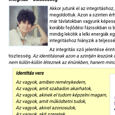
Akkor jutunk el az integritáshoz
megoldottuk. Azon a szinten érh
már távlatokban vagyunk képesek
korábbi fejlődési fázisokban is 
mindig lekötik a lelki energiák e
integritáshoz hiányzik a teljess
Az integritás szó jelentése érin
tisztesség.
Az identitásnak azon a szintjén leszünk
nem külön-külön léteznek az énünkben, hanem mind
Identitás vers
Az vagyok, amiben reménykedem,
Az vagyok, amit szabadon akarhatok,
Az vagyok, akinek el tudom képzelni magam,
Az vagyok, amit működtetni tudok,
Az vagyok, akivel azonosulok,
Az vagyok, akit szeretek,