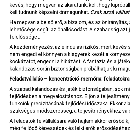
kevés, hogy megvan az akaratunk, kell, hogy kiprób
kell tudnunk képzelni önmagunkat.
Csak azzá válhat
Ha megvan a belső erő, a bizalom, és az önirányítás, 
lehetősége segíti az önállósodást. A szabadság azt jel
felelősséget.
A kezdeményezés, az elindulás rizikós, mert kevés sa
nem engedi el könnyen a kisgyerek kezét a környezet.
kockázatot, engedni a hibázást. A fantázia és a játék
kalandozás során biztonságban próbálhatjuk ki mag
Feladatvállalás – koncentráció-memória: feladatokr
A szabad kalandozás és játék biztonságában, sok min
fejlődésben a megvalósításhoz. Eljön a teljesítménye
funkciók precizitásának fejlődési időszaka. Ekkor a
szükséges módszeresség, a teljesítményekhez való
A feladatok felvállalására való hajlam akkor erősödik, 
még fejlődő képességek és lelki erők erősödéséhez.