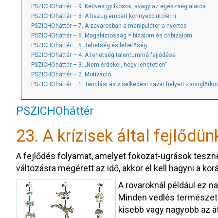
PSZICHOháttér – 9. Kedves gyilkosok, avagy az egészség álarca
PSZICHOháttér – 8. A hazug embert könnyebb utolérni
PSZICHOháttér – 7. A zavarosban a manipulátor a nyertes
PSZICHOháttér – 6. Magabiztosság = bizalom és önbizalom
PSZICHOháttér – 5. Tehetség és lehetőség
PSZICHOháttér – 4. A tehetség talentummá fejlődése
PSZICHOháttér – 3. „Nem érdekel, hogy lehetetlen”
PSZICHOháttér – 2. Motiváció
PSZICHOháttér – 1. Tanulási és viselkedési zavar helyett zsonglőrkö
PSZICHOháttér
23. A krízisek által fejlődün
A fejlődés folyamat, amelyet fokozat-ugrások tesz
változásra megérett az idő, akkor el kell hagyni a kor
A rovaroknál például ez n
Minden vedlés természetes
kisebb vagy nagyobb az át