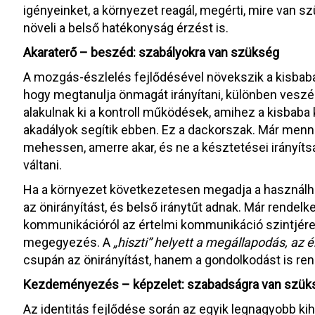
igényeinket, a környezet reagál, megérti, mire van
növeli a belső hatékonyság érzést is.
Akaraterő – beszéd: szabályokra van szükség
A mozgás-észlelés fejlődésével növekszik a kisbaba
hogy megtanulja önmagát irányítani, különben veszé
alakulnak ki a kontroll működések, amihez a kisbaba k
akadályok segítik ebben. Ez a dackorszak. Már menni 
mehessen, amerre akar, és ne a késztetései irányítsá
váltani.
Ha a környezet következetesen megadja a használhat
az önirányítást, és belső iránytűt adnak. Már rendelk
kommunikációról az értelmi kommunikáció szintjére 
megegyezés. A
„hiszti” helyett a megállapodás, az
csupán az önirányítást, hanem a gondolkodást is rend
Kezdeményezés – képzelet: szabadságra van szük
Az identitás fejlődése során az egyik legnagyobb k