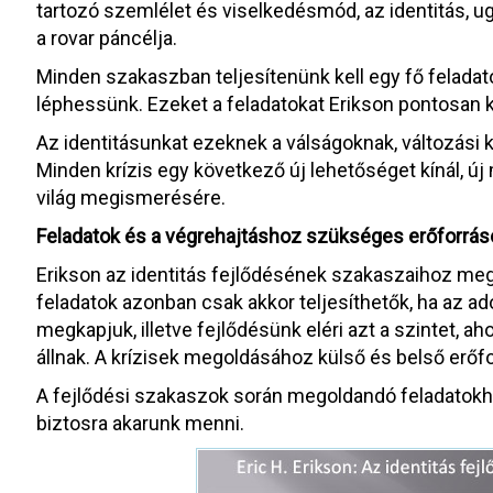
tartozó szemlélet és viselkedésmód, az identitás,
a rovar páncélja.
Minden szakaszban teljesítenünk kell egy fő feladat
léphessünk. Ezeket a feladatokat Erikson pontosan 
Az identitásunkat ezeknek a válságoknak, változási
Minden krízis egy következő új lehetőséget kínál, új 
világ megismerésére.
Feladatok és a végrehajtáshoz szükséges erőforrás
Erikson az identitás fejlődésének szakaszaihoz mego
feladatok azonban csak akkor teljesíthetők, ha az 
megkapjuk, illetve fejlődésünk eléri azt a szintet, a
állnak. A krízisek megoldásához külső és belső erő
A fejlődési szakaszok során megoldandó feladatokho
biztosra akarunk menni.