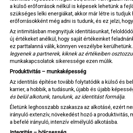
a külső erőforrások nélkül is képesek lehetünk a fe
szükséges lelki energiákat, akkor már létre is tudju
erőforrásokként még adni is tudunk, és ez jelzi, hog
Az intimitásban megnyitjuk identitásunkat, feloldó
új értékeket anélkül, hogy saját értékeinket feladn
ez parttalanná válik, könnyen veszélybe kerülhetünk
legyenek a partnerek, kiknek az értékeiben osztozzu
munkakapcsolatok sikeressége ezen múlik.
Produktivitás – munkaképesség
Az identitás építése tovább folytatódik a külső és be
karrier, a hobbik, a tudásunk, újabb és újabb képessé
és belül alkotunk, tanulunk, az identitást formálja
.
Életünk leghosszabb szakasza az alkotásé, ezért nem
irányuló extenzív, növekedést hozó a produktivitás,
a befelé irányuló, intenzív elmélyülő alkotásba.
Integritás – bölcsesség