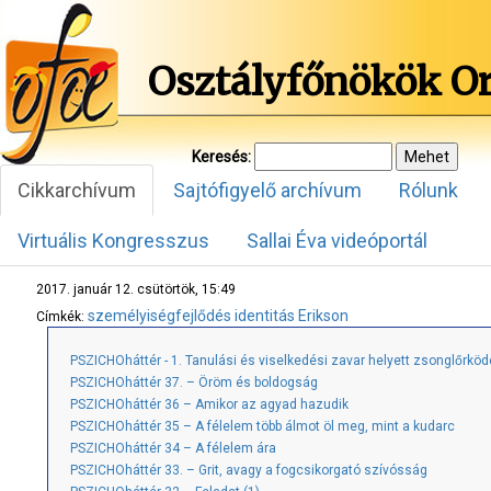
Osztályfőnökök O
Keresés:
Cikkarchívum
Sajtófigyelő archívum
Rólunk
Virtuális Kongresszus
Sallai Éva videóportál
2017. január 12. csütörtök, 15:49
személyiségfejlődés
identitás
Erikson
Címkék:
PSZICHOháttér - 1. Tanulási és viselkedési zavar helyett zsonglőrkö
PSZICHOháttér 37. – Öröm és boldogság
PSZICHOháttér 36 – Amikor az agyad hazudik
PSZICHOháttér 35 – A félelem több álmot öl meg, mint a kudarc
PSZICHOháttér 34 – A félelem ára
PSZICHOháttér 33. – Grit, avagy a fogcsikorgató szívósság