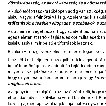
döntésképesség, az alkotó képesség és a bölcsess
A külső erőforrásokra főképpen addig van szükség, am
alakul, vagyis a felnőtté válásig. Az identitás kial
erőforrások
:
a feltétlen elfogadás, a szabályok, a s
Az út nem ér végett azzal, hogy az identitás formát öl
egész életen át tartó kifejlése, és optimális esetben
kialakulásával már belső erőforrások lesznek.
Bizalom – mozgás-észlelés: feltétlen elfogadásra 
Újszülöttként teljesen kiszolgáltatottak vagyunk. A k
belső lehetőségeink. Az identitás fejlődésében me
milyen visszajelzéseket kapunk. A feltétlen elfogadá
hogy milyen esendő és semmire sem jó vagy,
látom
megteszek érted.
Az igényeink kiszolgálása azt az érzést kelti, hogy a vil
elfogadás növeli a külvilágba vetett bizalmunkat. Emel
külvilágra, megtapasztalhatjuk saját hatékonyságunka