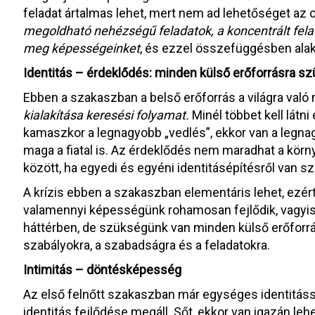
feladat ártalmas lehet, mert nem ad lehetőséget az 
megoldható nehézségű feladatok, a koncentrált fel
meg képességeinket
, és ezzel összefüggésben alak
Identitás – érdeklődés: minden külső erőforrásra s
Ebben a szakaszban a belső erőforrás a világra való 
kialakítása keresési folyamat.
Minél többet kell látni 
kamaszkor a legnagyobb „vedlés”, ekkor van a legna
maga a fiatal is. Az érdeklődés nem maradhat a körn
között, ha egyedi és egyéni identitásépítésről van s
A krízis ebben a szakaszban elementáris lehet, ezé
valamennyi képességünk rohamosan fejlődik, vagyis 
háttérben, de szükségünk van minden külső erőforrásr
szabályokra, a szabadságra és a feladatokra.
Intimitás – döntésképesség
Az első felnőtt szakaszban már egységes identitással
identitás fejlődése megáll. Sőt, ekkor van igazán le