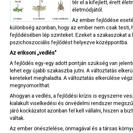
tér el a kifejlett, érett é
életmódjától.
Az ember fejlődése eset
különbség azonban, hogy az ember nem csak testi, 
fejlődésében lép szinteket. Ezeket a szakaszokat a
pszichoszociális fejlődést helyezve középpontba.
Az eriksoni „vedlés”
A fejlődés egy-egy adott pontján szükség van jelentő
lehet egy újabb szakaszba jutni. A változtatás elkerü
kereteket meghaladta. A változtatás elkerülése végze
megnyomoríthat.
Ahogyan a vedlés, a fejlődési krízis is egyszerre ves
kialakult viselkedési és önvédelmi rendszer megszűn
járó kockázatot azonban fel kell vállalni, hiszen a b
váltak.
Az ember önészlelése, önmagával és a társas környe