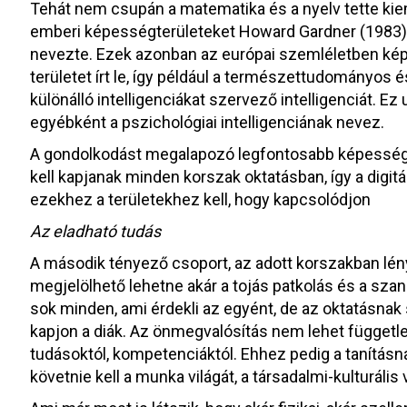
Tehát nem csupán a matematika és a nyelv tette ki
emberi képességterületeket Howard Gardner (1983) 
nevezte. Ezek azonban az európai szemléletben ké
területet írt le, így például a természettudományos és
különálló intelligenciákat szervező intelligenciát. Ez
egyébként a pszichológiai intelligenciának nevez.
A gondolkodást megalapozó legfontosabb képességt
kell kapjanak minden korszak oktatásban, így a digitál
ezekhez a területekhez kell, hogy kapcsolódjon
Az eladható tudás
A második tényező csoport, az adott korszakban lén
megjelölhető lehetne akár a tojás patkolás és a szan
sok minden, ami érdekli az egyént, de az oktatásnak s
kapjon a diák. Az önmegvalósítás nem lehet független 
tudásoktól, kompetenciáktól. Ehhez pedig a tanítás
követnie kell a munka világát, a társadalmi-kulturális