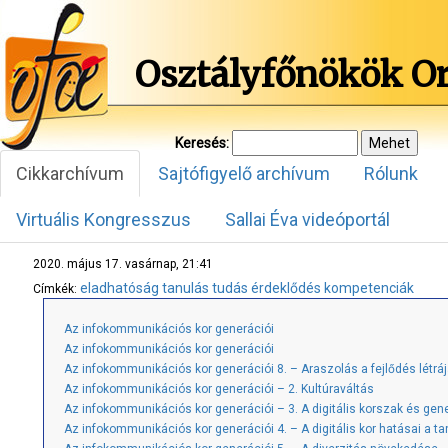
Osztályfőnökök O
Keresés:
Cikkarchívum
Sajtófigyelő archívum
Rólunk
Virtuális Kongresszus
Sallai Éva videóportál
2020. május 17. vasárnap, 21:41
eladhatóság
tanulás
tudás
érdeklődés
kompetenciák
Címkék:
Az infokommunikációs kor generációi
Az infokommunikációs kor generációi
Az infokommunikációs kor generációi 8. – Araszolás a fejlődés létrá
Az infokommunikációs kor generációi – 2. Kultúraváltás
Az infokommunikációs kor generációi – 3. A digitális korszak és gen
Az infokommunikációs kor generációi 4. – A digitális kor hatásai a ta