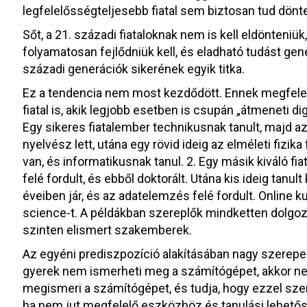
legfelelősségteljesebb fiatal sem biztosan tud dönt
Sőt, a 21. századi fiataloknak nem is kell eldönteniü
folyamatosan fejlődniük kell, és eladható tudást gene
századi generációk sikerének egyik titka.
Ez a tendencia nem most kezdődött. Ennek megfelel
fiatal is, akik legjobb esetben is csupán „átmeneti dig
Egy sikeres fiatalember technikusnak tanult, majd az
nyelvész lett, utána egy rövid ideig az elméleti fizik
van, és informatikusnak tanul. 2. Egy másik kiváló fia
felé fordult, és ebből doktorált. Utána kis ideig ta
éveiben jár, és az adatelemzés felé fordult. Online
science-t. A példákban szereplők mindketten dolgo
szinten elismert szakemberek.
Az egyéni prediszpozíció alakításában nagy szerepe 
gyerek nem ismerheti meg a számítógépet, akkor nem
megismeri a számítógépet, és tudja, hogy ezzel szer
ha nem jut megfelelő eszközhöz és tanulási lehetősé