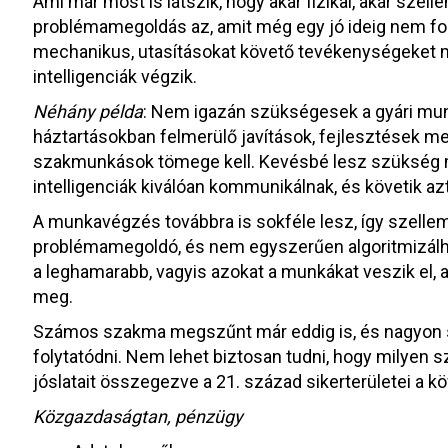
Ami már most is látszik, hogy akár fizikai, akár szell
problémamegoldás az, amit még egy jó ideig nem fo
mechanikus, utasításokat követő tevékenységeket 
intelligenciák végzik.
Néhány példa
: Nem igazán szükségesek a gyári munk
háztartásokban felmerülő javítások, fejlesztések 
szakmunkások tömege kell. Kevésbé lesz szükség 
intelligenciák kiválóan kommunikálnak, és követik az
A munkavégzés továbbra is sokféle lesz, így szellemi 
problémamegoldó, és nem egyszerűen algoritmizálhat
a leghamarabb, vagyis azokat a munkákat veszik el, 
meg.
Számos szakma megszűnt már eddig is, és nagyon s
folytatódni. Nem lehet biztosan tudni, hogy milyen 
jóslatait összegezve a 21. század sikerterületei a k
Közgazdaságtan, pénzügy