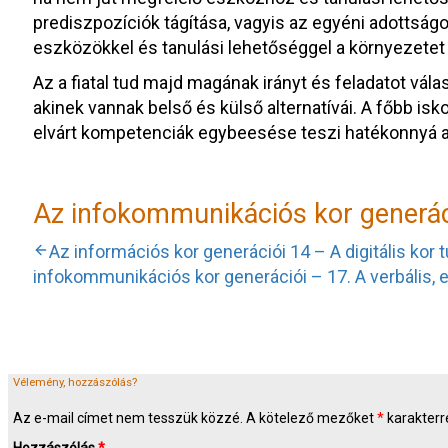
prediszpozíciók tágítása, vagyis az egyéni adottság
eszközökkel és tanulási lehetőséggel a környezetet
Az a fiatal tud majd magának irányt és feladatot vála
akinek vannak belső és külső alternatívái. A főbb isko
elvárt kompetenciák egybeesése teszi hatékonnyá a f
Az infokommunikációs kor generác
Az információs kor generációi 14 – A digitális kor
infokommunikációs kor generációi – 17. A verbális, 
Vélemény, hozzászólás?
Az e-mail címet nem tesszük közzé.
A kötelező mezőket
*
karakterre