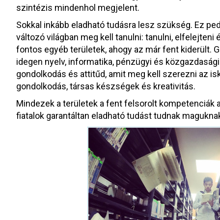
szintézis mindenhol megjelent.
Sokkal inkább eladható tudásra lesz szükség. Ez ped
változó világban meg kell tanulni: tanulni, elfelejteni
fontos egyéb területek, ahogy az már fent kiderült. 
idegen nyelv, informatika, pénzügyi és közgazdaság
gondolkodás és attitűd, amit meg kell szerezni az i
gondolkodás, társas készségek és kreativitás.
Mindezek a területek a fent felsorolt kompetenciák al
fiatalok garantáltan eladható tudást tudnak maguknak 