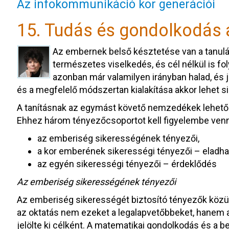
Az infokommunikáció kor generációi
15. Tudás és gondolkodás a
Az embernek belső késztetése van a tanulásr
természetes viselkedés, és cél nélkül is fo
azonban már valamilyen irányban halad, és j
és a megfelelő módszertan kialakítása akkor lehet sike
A tanításnak az egymást követő nemzedékek lehetős
Ehhez három tényezőcsoportot kell figyelembe venn
az emberiség sikerességének tényezői,
a kor emberének sikerességi tényezői – eladha
az egyén sikerességi tényezői – érdeklődés
Az emberiség sikerességének tényezői
Az emberiség sikerességét biztosító tényezők közül
az oktatás nem ezeket a legalapvetőbbeket, hanem az
jelölte ki célként. A matematikai gondolkodás és a 