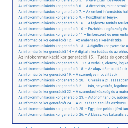
Az infokommunikációs kor generációi 5. – A diverzitás növekedése
Az infokommunikációs kor generációi 6. – A diverzitás, mint normalitá
Az infokommunikációs kor generációi 7. – Az emberi információs há
Az infokommunikációs kor generációi 9. – Poszthumán lények
Az infokommunikációs kor generációi 16. – A fejlesztő tanítás terület
Az infokommunikációs kor generációi 10. – Pszichikus egészség és 
Az infokommunikációs kor generációi 11 – Emberszerű és nem embe
Az információs kor generációi 12. – Az emberiség sikerének titkai
Az infokommunikációs kor generációi 13 – A digitális kor gyermeke a
Az információs kor generációi 14 – A digitális kor tudása és az ehhe
Az infokommunikáció kor generációi 15. –Tudás és gondolk
Az infokommunikációs kor generációi – 17. A verbális, elemző, logik
Az infokommunikációs kor generációi 18. – Az alapvető modalitások
Az információs kor generációi 19. – A személyes modalitások
Az infokommunikációs kor generációi 20. – Olvasás a 21. századba
Az infokommunikációs kor generációi 21. – Írás, helyesírás, fogalma
Az információs kor generációi 22. – A számolási készség és a mate
Az infokommunikációs kor generációi 23. – Autonóm tanulók, auton
Az információs kor generációi 24. – A 21. századi tanulás eszközei
Az infokommunikációs kor generációi 25. – Egy jelen példa a jövő tan
Az infokommunikációs kor generációi 26. – A klasszikus kulturális s