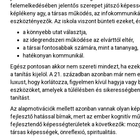
felemelkedésében jelentős szerepet játszó képesség
képlékeny agy, a társas működés, az infokommuniká
eszköztényezők. Az iskola viszont bünteti ezeket, és
a könnyebb utat választja,
az idegrendszeri működése az elvárttól eltér,
a társai fontosabbak számára, mint a tananyag,
hatékonyan kommunikál.
Egész pontosan akkor nem szereti mindezt, ha ezeke
a tanítás kijelöl. A 21. században azonban már nem
luxust, hogy korlátozza, figyelmen kívül hagyja va
eszközöket, amelyek a túlélésben és sikerességben s
tanítást.
Az alapmotivációk mellett azonban vannak olyan kép
fejlesztő hatással bírnak, mert az ember kognitív m
fejlesztendő képességterületek a következők: mozgás
társas képességek, önreflexió, spiritualitás.