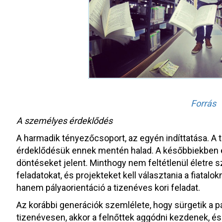
Forrás
A személyes érdeklődés
A harmadik tényezőcsoport, az egyén indíttatása. A t
érdeklődésük ennek mentén halad. A későbbiekben 
döntéseket jelent. Minthogy nem feltétlenül életre s
feladatokat, és projekteket kell választania a fiatal
hanem pályaorientáció a tizenéves kori feladat.
Az korábbi generációk szemlélete, hogy sürgetik a pá
tizenévesen, akkor a felnőttek aggódni kezdenek, é